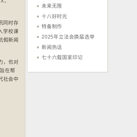
X、
未来无限
十八好时光
讯同时存
特备制作
入学校课
2025年立法会换届选举
抗假新闻
新闻热话
七十六载国家印记
力，也对
，旨在帮
代社会中