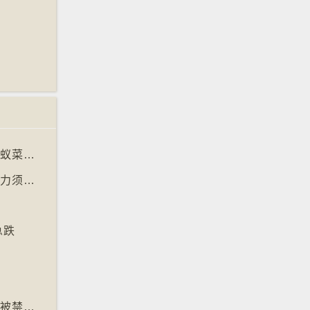
【十万八千里】米芝莲两星餐厅东主涉供应蚂蚁菜式 检方求囚一年
【十万八千里】阿根廷法庭宣判金鱼有感知能力须从寿司店移走
急跌
墓
【十万八千里】美加边境跨国图书馆美国正门被禁另开「加拿大」门