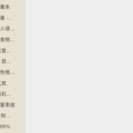
食薯条
【十万八千里】美国研究发明智慧内裤监测屁量 以助改善消化系统
【十万八千里】研究发现玩俄罗斯方块能舒缓入侵性创伤后遗症
【十万八千里】意大利神秘美食组织保护传统食物、烹饪方法和菜肴
【十万八千里】愈多酒店浴室没门 掀民间「恢复浴室门」倡议运动
【十万八千里】奥地利一母牛使用长柄刷抓痒 获科学家确定懂得使用工具
【十万八千里】印尼及马来西亚禁用被拍生成色情影像的人工智能平台Grok
气氛
【十万八千里】韩国学测英文科试题过深 出题机构院长引咎辞职
儿童患癌
【十万八千里】韩国拘捕四人涉骇入12万镜头制色情内容
98%