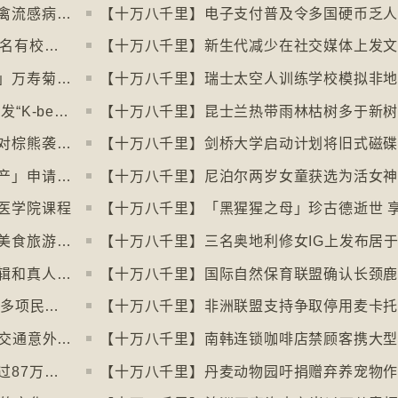
【十万八千里】南极海豹及澳洲象海豹染禽流感病毒恐扩散
【十万八千里】韩国六所顶尖大学拒收45名有校园暴力纪录者入学
【十万八千里】新生代减少在社交媒体上发
【十万八千里】墨西哥亡灵节「亡灵之花」万寿菊失收
【十万八千里】瑞士太空人训练学校模拟非
【十万八千里】各国生产韩式美容产品 引发“K-beauty”定义讨论
【十万八千里】日本允许「紧急枪猎」应对棕熊袭击人类事件急增
【十万八千里】土耳其撒回「保护传统特产」申请德国烤肉多样性获保护
【十万八千里】尼泊尔两岁女童获选为活女
医学院课程
【十万八千里】巴黎芝士博物馆开幕引发美食旅游热潮
【十万八千里】加州生物学家播放电影剪辑和真人声音驱狼
【十万八千里】⁠微软成立50周年全球仍有多项民生系统沿用旧视窗系统
【十万八千里】⁠芬兰赫尔辛基过去一年零交通意外致死个案
【十万八千里】世卫报告估计全球每年超过87万死亡个案与孤独病有关