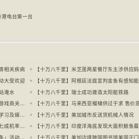
6香港电台第一台
等相关疾病
动大受欢迎
站淹水
【十万八千里】瑞士成功建造太阳能铁路
【十万八千里】欧盟审议消费者抗议电子游戏商关闭伺服器
【十万八千里】马来西亚榴槤供过于求 售价
【十万八千里】芬兰图书馆转型成多功能学习及娱乐中心
【十万八千里】美加城市反送货机械人情况
【十万八千里】研究发现人类漫步高达约七成机率「逆时针」行走
【十万八千里】印度洋海底发现大面积鲸鱼
【十万八千里】芬兰北部滑雪场以「寻金条」活动吸引游客