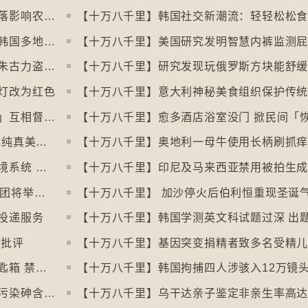
【十万八千里】可可价格创新高后大幅回落影响农民生计
【十万八千里】韩国社交新潮流：轻轻松松
【十万八千里】社交平台微短剧于美国、韩国多地掀热潮
【十万八千里】朱古力价格上升致令英国朱古力盗窃案高升
灯改为红色
【十万八千里】忙碌成年人以「行政之夜」互相督促完成搁置私务
【十万八千里】大众缅怀2016年社交媒体纯真美好体验
【十万八千里】欧盟及澳洲多国推数码入境系统 毋须护照盖章
【十万八千里】英国30多个五音不全合唱团将举行十周年志庆
【十万八千里】 加沙停火后伯利恒重现圣诞
投递服务
惹批评
【十万八千里】基因突变捐精者致多名受精
【十万八千里】米兰禁用街头自助入住锁匙箱 禁自助入住民宿
【十万八千里】阿根廷北部水源受火山源污染砷含量超标
【十万八千里】乌干达亲子鉴定非亲生率高达