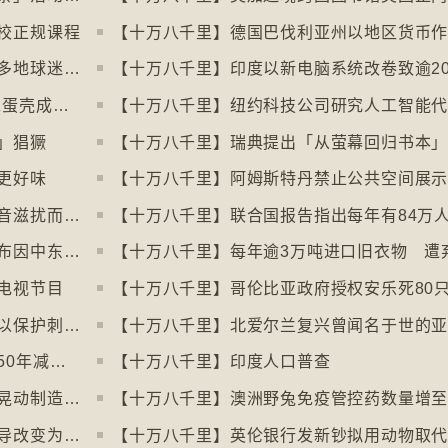
校正规课程
【十万八千里】世界杯伊朗、塞内加尔等多地球迷入境美国极有可能被拒绝入境
【十万八千里】美国科技公司3D打印人工蛋壳成功孵化小鸡
」猖獗
更好味
【十万八千里】北极独角鲸数量因水下噪音滋扰而减少
【十万八千里】全球最大避孕套供应商宣布因中东战事涨价
电视节目
【十万八千里】哥伦比亚政府授权安乐死80
【十万八千里】德国呼吁夜间停用割草机以保护刺猬等动物
【十万八千里】联合国报告指淡水鱼过去50年减少逾八成
【十万八千里】印度人口普查
【十万八千里】各地流行携带奶油跑步以晃动制造新鲜牛油
【十万八千里】澳洲野兔免疫管控药数量增
【十万八千里】流行音乐市场由英文歌主导改变为多国语言歌曲