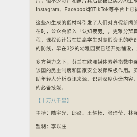
片，但不少影片和照片其后都被证实为AI生成
Instagram、Facebook和TikTok等
这些AI生成的假材料引发了人们对真假新闻
在时，公众会陷入「认知疲劳」，更难分辨真
程，课程设计旨在提高学生对虚假资讯的辨
的防线，早在3岁的幼稚园就已经开始铺设，
多方努力之下，芬兰在欧洲媒体素养指数中
该国的民主制度和国家安全发挥积极作用。英国的B
助年轻人分析资讯来源、识别深度伪造内容
的必备技能。
【十万八千里】
主持：陆宇光、邱焱、王耀杨、张璟莹、林
监制：李以庄