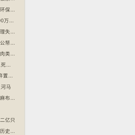
【十万八千里】德国巴伐利亚州以地区货币作环保金融工具
【十万八千里】印度以新电脑系统改卷致逾200万考生成绩或有出错
【十万八千里】纽约科技公司研究人工智能代理失控情况
【十万八千里】瑞典提出「从萤幕回归书本」公帑购买实体书
【十万八千里】阿姆斯特丹禁止公共空间展示肉类和化石燃料广告已促进碳中和
【十万八千里】联合国报告指出每年有84万人死于工作情况欠佳
【十万八千里】每年逾3万吨进口旧衣物 遭弃置于智利北部沙漠
只河马
【十万八千里】北爱尔兰复兴曾闻名于世的亚麻布产业
至二亿只
【十万八千里】英伦银行发新钞拟用动物取代历史人物