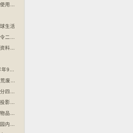
【十万八千里】电子支付普及令多国硬币乏人使用甚至停产
文
地球生活
【十万八千里】昆士兰热带雨林枯树多于新树令二氧化碳释出量多于吸收量
【十万八千里】剑桥大学启动计划将旧式磁碟资料存档
神
【十万八千里】「黑猩猩之母」珍古德逝世 享年91岁
【十万八千里】三名奥地利修女IG上发布居于荒废修道院情况结果广受欢迎
【十万八千里】国际自然保育联盟确认长颈鹿分四个品种有助制订保育方案
【十万八千里】非洲联盟支持争取停用麦卡托投影法地点
【十万八千里】南韩连锁咖啡店禁顾客携大型物品以减少长期占位办公情况
【十万八千里】丹麦动物园吁捐赠弃养宠物作园内动物食粮