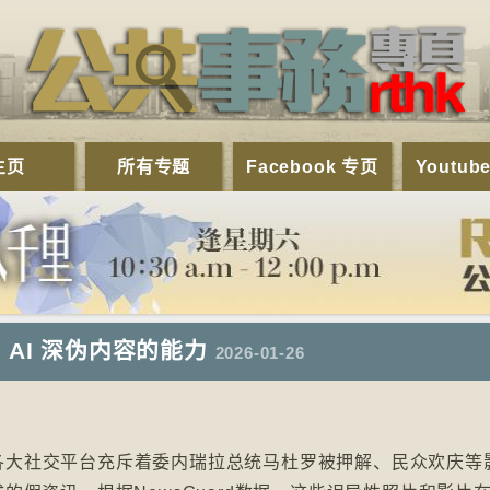
主页
所有专题
Facebook 专页
Youtub
AI 深伪内容的能力
2026-01-26
各大社交平台充斥着委内瑞拉总统马杜罗被押解、民众欢庆等