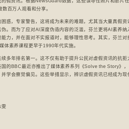
的假资讯。根据NewsGuard数据，这些误导性照片和影片在
平台上已被数百万人观看和分享。
的困惑，专家警告，这将成为未来的难题，尤其当大量真假资
伪。而为了应对AI深度伪造内容的泛滥，芬兰更将AI素养纳
识能力，并在面对不实报道时，能够理性思考。其实，芬兰对
媒体素养课程更早于1990年代实施。
连续多年排名第一。这不仅有助于提升公民对虚假资讯的抗拒
BC最近亦推出了媒体素养系列《Solve the Story》
，并学会察觉偏见。这些举措显示，辨识虚假资讯已经成为现
咏雯