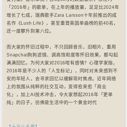
「2016年」的歌单，在上年的播放量，足足比2024年
增长了七成，瑞典歌手Zara Larsson十年前推出的成
名作《Lush Life》，甚至重登英国单曲榜的前40名，
还一度攀升到第八位。
而大家的怀旧过程中，不只回顾音乐，旧相片、重用
Snapchat狗狗滤镜、调高饱和度等怀旧效果，都勾起
满满回忆。为何大家对2016咁有感情？心理学家指，
2016年是不少人的「人生标记」，同时对未来感到不
安的年轻人，会寻求回忆以缓解现时焦虑。近年网络
上的氛围从纯粹的社交互动，变得愈来愈「商业
化」，加上AI技术冲击，令大家想起2016年「更单
纯」的日子，彷佛是生活中的一个黄金时代
【十万八千里】