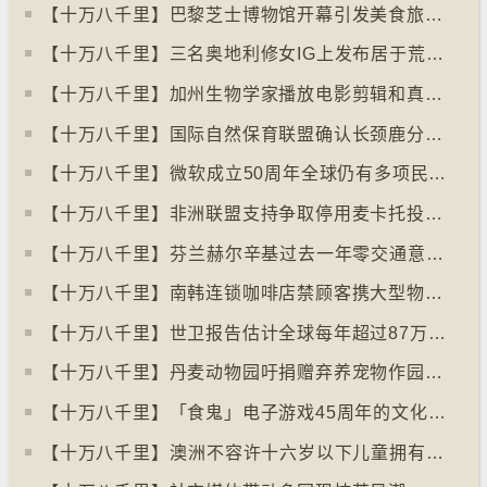
【十万八千里】巴黎芝士博物馆开幕引发美食旅游热潮
【十万八千里】三名奥地利修女IG上发布居于荒废修道院情况结果广受欢迎
【十万八千里】加州生物学家播放电影剪辑和真人声音驱狼
【十万八千里】国际自然保育联盟确认长颈鹿分四个品种有助制订保育方案
【十万八千里】⁠微软成立50周年全球仍有多项民生系统沿用旧视窗系统
【十万八千里】非洲联盟支持争取停用麦卡托投影法地点
【十万八千里】⁠芬兰赫尔辛基过去一年零交通意外致死个案
【十万八千里】南韩连锁咖啡店禁顾客携大型物品以减少长期占位办公情况
【十万八千里】世卫报告估计全球每年超过87万死亡个案与孤独病有关
【十万八千里】丹麦动物园吁捐赠弃养宠物作园内动物食粮
【十万八千里】「食鬼」电子游戏45周年的文化现象
【十万八千里】⁠澳洲不容许十六岁以下儿童拥有YOUTUBE帐户