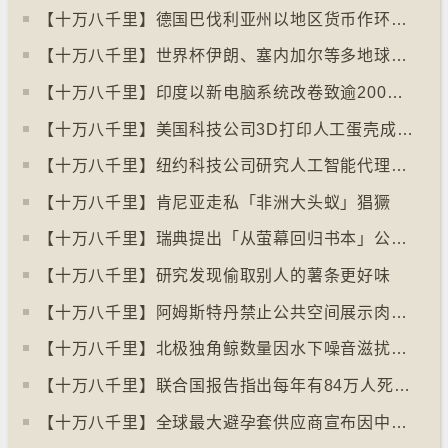
【十万八千里】德国巴伐利亚州以地区货币作环保金融工具
【十万八千里】世界杯伊朗、塞内加尔等多地球迷入境美国极有可能被拒绝入境
【十万八千里】印度以新电脑系统改卷致逾200万考生成绩或有出错
【十万八千里】美国科技公司3D打印人工蛋壳成功孵化小鸡
【十万八千里】纽约科技公司研究人工智能代理失控情况
【十万八千里】肯尼亚走私「非洲大头蚁」猖獗
【十万八千里】瑞典提出「从萤幕回归书本」公帑购买实体书
【十万八千里】研究发现偷取别人的薯条更好味
【十万八千里】阿姆斯特丹禁止公共空间展示肉类和化石燃料广告已促进碳中和
【十万八千里】北极独角鲸数量因水下噪音滋扰而减少
【十万八千里】联合国报告指出每年有84万人死于工作情况欠佳
【十万八千里】全球最大避孕套供应商宣布因中东战事涨价