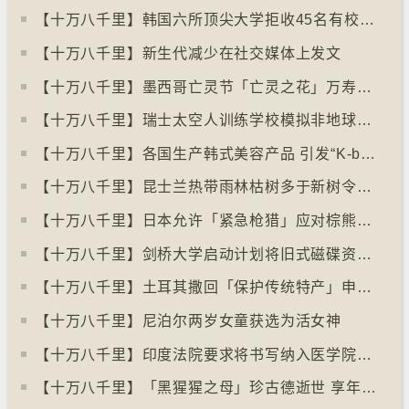
【十万八千里】韩国六所顶尖大学拒收45名有校园暴力纪录者入学
【十万八千里】新生代减少在社交媒体上发文
【十万八千里】墨西哥亡灵节「亡灵之花」万寿菊失收
【十万八千里】瑞士太空人训练学校模拟非地球生活
【十万八千里】各国生产韩式美容产品 引发“K-beauty”定义讨论
【十万八千里】昆士兰热带雨林枯树多于新树令二氧化碳释出量多于吸收量
【十万八千里】日本允许「紧急枪猎」应对棕熊袭击人类事件急增
【十万八千里】剑桥大学启动计划将旧式磁碟资料存档
【十万八千里】土耳其撒回「保护传统特产」申请德国烤肉多样性获保护
【十万八千里】尼泊尔两岁女童获选为活女神
【十万八千里】印度法院要求将书写纳入医学院课程
【十万八千里】「黑猩猩之母」珍古德逝世 享年91岁