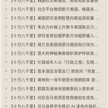
【十万八千里】韩国社交新潮流：轻轻松松食薯条
【十万八千里】社交平台微短剧于美国、韩国多地掀热潮
【十万八千里】美国研究发明智慧内裤监测屁量 以助改善消化系统
【十万八千里】朱古力价格上升致令英国朱古力盗窃案高升
【十万八千里】研究发现玩俄罗斯方块能舒缓入侵性创伤后遗症
【十万八千里】荷兰及英国将部分路段街灯改为红色
【十万八千里】意大利神秘美食组织保护传统食物、烹饪方法和菜肴
【十万八千里】忙碌成年人以「行政之夜」互相督促完成搁置私务
【十万八千里】愈多酒店浴室没门 掀民间「恢复浴室门」倡议运动
【十万八千里】奥地利一母牛使用长柄刷抓痒 获科学家确定懂得使用工具
【十万八千里】欧盟及澳洲多国推数码入境系统 毋须护照盖章
【十万八千里】印尼及马来西亚禁用被拍生成色情影像的人工智能平台Grok
【十万八千里】芬兰培养学生辨识 AI 深伪内容的能力