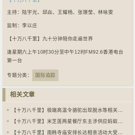
主持：陆宇光、邱焱、王耀杨、张璟莹、林咏雯
监制：李以庄
【十万八千里】九十分钟陪你走遍世界
逢星期六上午10时30分至中午12时FM92.6香港电台
第一台
专题分类：
国际追踪
相关文章
【十万八千里】极端高温令骆驼出现脱水等相关疾病
【十万八千里】米芝莲两星餐厅东主涉供应蚂蚁菜式 检方求囚一年
【十万八千里】南韩寺庙安排长达相亲活动大受欢迎