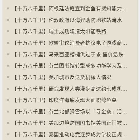
【十万八千里】阿根廷法庭宣判金鱼有感知能力须从寿司店移走
【十万八千里】伦敦政府以海狸助防地铁站淹水
【十万八千里】瑞士成功建造太阳能铁路
【十万八千里】欧盟审议消费者抗议电子游戏商关闭伺服器
【十万八千里】马来西亚榴槤供过于求 售价急跌
【十万八千里】芬兰图书馆转型成多功能学习及娱乐中心
【十万八千里】美加城市反送货机械人情况
【十万八千里】研究发现人类漫步高达约七成机率「逆时针」行走
【十万八千里】印度洋海底发现大面积鲸鱼墓
【十万八千里】芬兰北部滑雪场以「寻金条」活动吸引游客
【十万八千里】美加边境跨国图书馆美国正门被禁另开「加拿大」门
【十万八千里】泰国推动电竞逐步成为学校正规课程