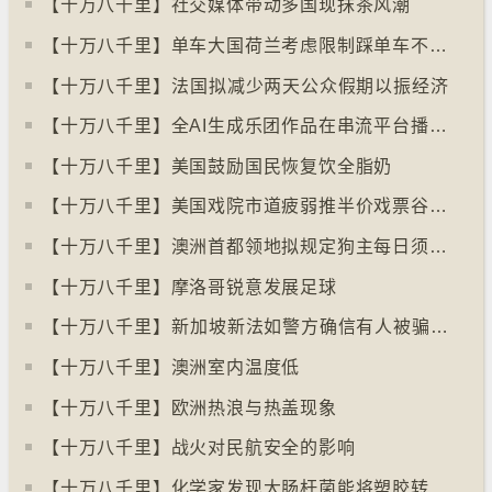
【十万八千里】社交媒体带动多国现抹茶风潮
【十万八千里】单车大国荷兰考虑限制踩单车不高于时速廿五公里
【十万八千里】⁠法国拟减少两天公众假期以振经济
【十万八千里】全AI生成乐团作品在串流平台播放率累积过百万
【十万八千里】美国鼓励国民恢复饮全脂奶
【十万八千里】美国戏院市道疲弱推半价戏票谷生意
【十万八千里】澳洲首都领地拟规定狗主每日须陪狗只三小时
【十万八千里】摩洛哥锐意发展足球
【十万八千里】⁠新加坡新法如警方确信有人被骗可冻结其户口
【十万八千里】澳洲室内温度低
【十万八千里】欧洲热浪与热盖现象
【十万八千里】战火对民航安全的影响
【十万八千里】化学家发现大肠杆菌能将塑胶转化为止痛药