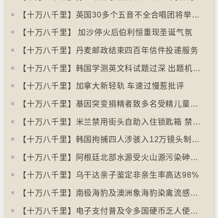
【十万八千里】英国30多个五音不全合唱团将举行十周年志庆
【十万八千里】 加沙停火后伯利恒重现圣诞气氛
【十万八千里】丹麦邮政结束四百年信件投递服务
【十万八千里】韩国学测英文科试题过深 出题机构院长引咎辞职
【十万八千里】加拿大新轻轨 车速过慢惹批评
【十万八千里】基因突变捐精者致多名受精儿童患癌
【十万八千里】米兰禁用街头自助入住锁匙箱 禁自助入住民宿
【十万八千里】韩国拘捕四人涉骇入12万镜头制色情内容
【十万八千里】阿根廷北部水源受火山源污染砷含量超标
【十万八千里】乌干达亲子鉴定非亲生率高达98%
【十万八千里】南极海豹及澳洲象海豹染禽流感病毒恐扩散
【十万八千里】电子支付普及令多国硬币乏人使用甚至停产