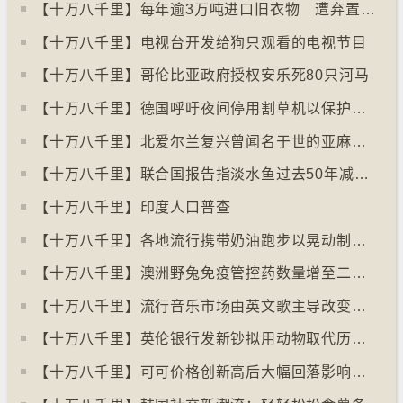
【十万八千里】每年逾3万吨进口旧衣物 遭弃置于智利北部沙漠
【十万八千里】电视台开发给狗只观看的电视节目
【十万八千里】哥伦比亚政府授权安乐死80只河马
【十万八千里】德国呼吁夜间停用割草机以保护刺猬等动物
【十万八千里】北爱尔兰复兴曾闻名于世的亚麻布产业
【十万八千里】联合国报告指淡水鱼过去50年减少逾八成
【十万八千里】印度人口普查
【十万八千里】各地流行携带奶油跑步以晃动制造新鲜牛油
【十万八千里】澳洲野兔免疫管控药数量增至二亿只
【十万八千里】流行音乐市场由英文歌主导改变为多国语言歌曲
【十万八千里】英伦银行发新钞拟用动物取代历史人物
【十万八千里】可可价格创新高后大幅回落影响农民生计