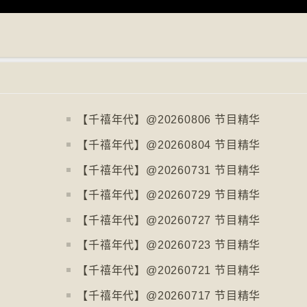
【千禧年代】@20260806 节目精华
【千禧年代】@20260804 节目精华
【千禧年代】@20260731 节目精华
【千禧年代】@20260729 节目精华
【千禧年代】@20260727 节目精华
【千禧年代】@20260723 节目精华
【千禧年代】@20260721 节目精华
【千禧年代】@20260717 节目精华