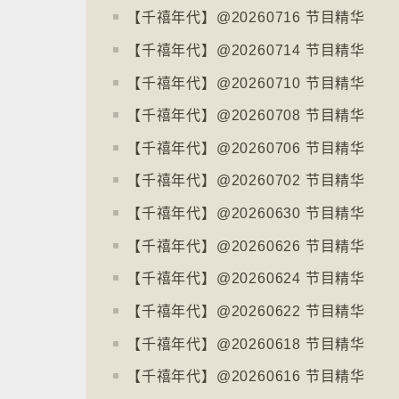
【千禧年代】@20260716 节目精华
【千禧年代】@20260714 节目精华
【千禧年代】@20260710 节目精华
【千禧年代】@20260708 节目精华
【千禧年代】@20260706 节目精华
【千禧年代】@20260702 节目精华
【千禧年代】@20260630 节目精华
【千禧年代】@20260626 节目精华
【千禧年代】@20260624 节目精华
【千禧年代】@20260622 节目精华
【千禧年代】@20260618 节目精华
【千禧年代】@20260616 节目精华