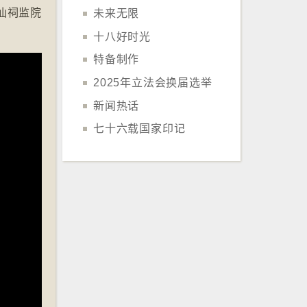
仙祠监院
未来无限
十八好时光
特备制作
2025年立法会换届选举
新闻热话
七十六载国家印记