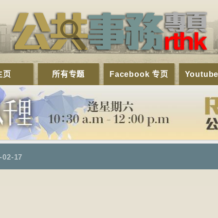
主页
所有专题
Facebook 专页
Youtub
-02-17