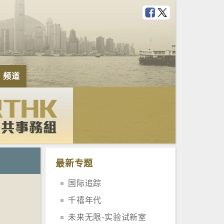
e 频道
最新专题
国际追踪
千禧年代
未来无限-实验试新室