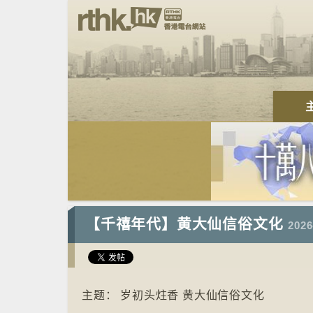
【千禧年代】黄大仙信俗文化
2026
主题： 岁初头炷香 黄大仙信俗文化