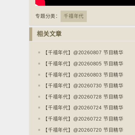
专题分类：
千禧年代
相关文章
【千禧年代】@20260807 节目精华
【千禧年代】@20260805 节目精华
【千禧年代】@20260803 节目精华
【千禧年代】@20260730 节目精华
【千禧年代】@20260728 节目精华
【千禧年代】@20260724 节目精华
【千禧年代】@20260722 节目精华
【千禧年代】@20260720 节目精华