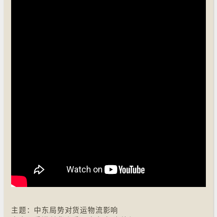
主题：中东局势对货运物流影响