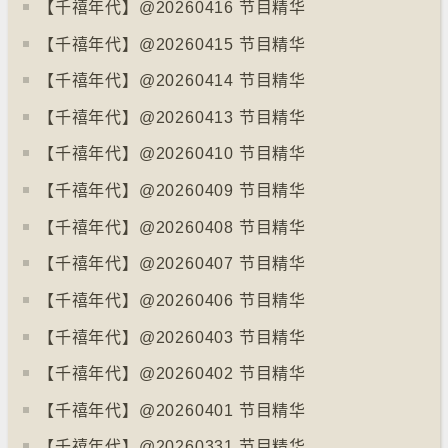
【千禧年代】@20260416 节目精华
【千禧年代】@20260415 节目精华
【千禧年代】@20260414 节目精华
【千禧年代】@20260413 节目精华
【千禧年代】@20260410 节目精华
【千禧年代】@20260409 节目精华
【千禧年代】@20260408 节目精华
【千禧年代】@20260407 节目精华
【千禧年代】@20260406 节目精华
【千禧年代】@20260403 节目精华
【千禧年代】@20260402 节目精华
【千禧年代】@20260401 节目精华
【千禧年代】@20260331 节目精华