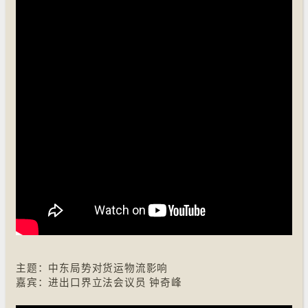
主题：中东局势对货运物流影响
嘉宾：进出口界立法会议员 钟奇峰