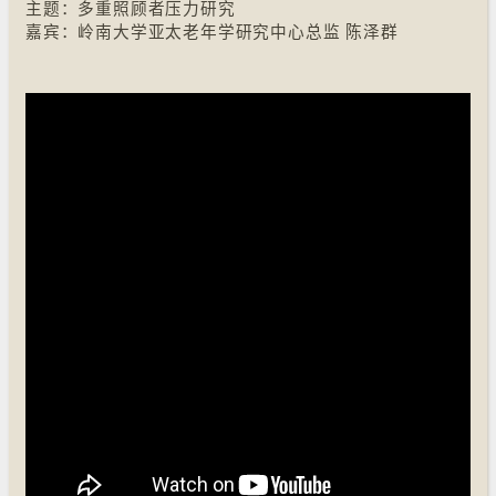
主题：多重照顾者压力研究
嘉宾：岭南大学亚太老年学研究中心总监 陈泽群