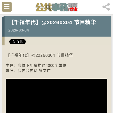
【千禧年代】@20260304 节目精华
2026-03-04
【千禧年代】@20260304 节目精华
主题：房协下年度推逾4000个单位
嘉宾：房委会委员 梁文广