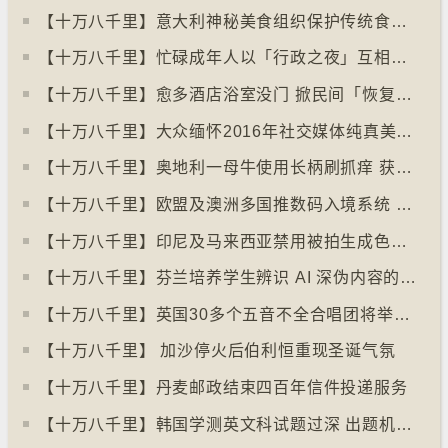
【十万八千里】意大利神秘美食组织保护传统食物、烹饪方法和菜肴
【十万八千里】忙碌成年人以「行政之夜」互相督促完成搁置私务
【十万八千里】愈多酒店浴室没门 掀民间「恢复浴室门」倡议运动
【十万八千里】大众缅怀2016年社交媒体纯真美好体验
【十万八千里】奥地利一母牛使用长柄刷抓痒 获科学家确定懂得使用工具
【十万八千里】欧盟及澳洲多国推数码入境系统 毋须护照盖章
【十万八千里】印尼及马来西亚禁用被拍生成色情影像的人工智能平台Grok
【十万八千里】芬兰培养学生辨识 AI 深伪内容的能力
【十万八千里】英国30多个五音不全合唱团将举行十周年志庆
【十万八千里】 加沙停火后伯利恒重现圣诞气氛
【十万八千里】丹麦邮政结束四百年信件投递服务
【十万八千里】韩国学测英文科试题过深 出题机构院长引咎辞职