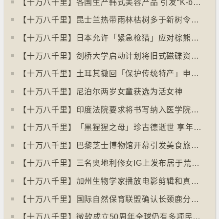
【十万八千里】各国生产韩式美容产品 引发“K-beauty”定义讨论
【十万八千里】昆士兰热带雨林枯树多于新树令二氧化碳释出量多于吸收量
【十万八千里】日本允许「紧急枪猎」应对棕熊袭击人类事件急增
【十万八千里】剑桥大学启动计划将旧式磁碟资料存档
【十万八千里】土耳其撒回「保护传统特产」申请德国烤肉多样性获保护
【十万八千里】尼泊尔两岁女童获选为活女神
【十万八千里】印度法院要求将书写纳入医学院课程
【十万八千里】「黑猩猩之母」珍古德逝世 享年91岁
【十万八千里】巴黎芝士博物馆开幕引发美食旅游热潮
【十万八千里】三名奥地利修女IG上发布居于荒废修道院情况结果广受欢迎
【十万八千里】加州生物学家播放电影剪辑和真人声音驱狼
【十万八千里】国际自然保育联盟确认长颈鹿分四个品种有助制订保育方案
【十万八千里】⁠微软成立50周年全球仍有多项民生系统沿用旧视窗系统