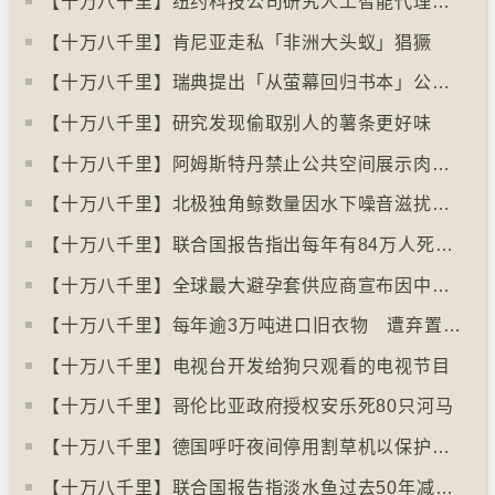
【十万八千里】纽约科技公司研究人工智能代理失控情况
【十万八千里】肯尼亚走私「非洲大头蚁」猖獗
【十万八千里】瑞典提出「从萤幕回归书本」公帑购买实体书
【十万八千里】研究发现偷取别人的薯条更好味
【十万八千里】阿姆斯特丹禁止公共空间展示肉类和化石燃料广告已促进碳中和
【十万八千里】北极独角鲸数量因水下噪音滋扰而减少
【十万八千里】联合国报告指出每年有84万人死于工作情况欠佳
【十万八千里】全球最大避孕套供应商宣布因中东战事涨价
【十万八千里】每年逾3万吨进口旧衣物 遭弃置于智利北部沙漠
【十万八千里】电视台开发给狗只观看的电视节目
【十万八千里】哥伦比亚政府授权安乐死80只河马
【十万八千里】德国呼吁夜间停用割草机以保护刺猬等动物
【十万八千里】联合国报告指淡水鱼过去50年减少逾八成