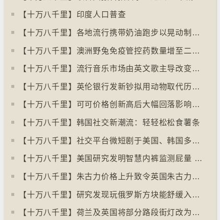
【十万八千里】印度人口普查
【十万八千里】各地流行携带奶油跑步以晃动制造新鲜牛油
【十万八千里】澳洲野兔免疫管控药数量增至二亿只
【十万八千里】流行音乐市场由英文歌主导改变为多国语言歌曲
【十万八千里】英伦银行发新钞拟用动物取代历史人物
【十万八千里】可可价格创新高后大幅回落影响农民生计
【十万八千里】韩国社交新潮流：轻轻松松食薯条
【十万八千里】社交平台微短剧于美国、韩国多地掀热潮
【十万八千里】美国研究发明智慧内裤监测屁量 以助改善消化系统
【十万八千里】朱古力价格上升致令英国朱古力盗窃案高升
【十万八千里】研究发现玩俄罗斯方块能舒缓入侵性创伤后遗症
【十万八千里】荷兰及英国将部分路段街灯改为红色