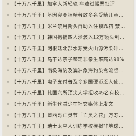
【十万八千里】加拿大新轻轨 车速过慢惹批评
【十万八千里】基因突变捐精者致多名受精儿童患癌
【十万八千里】米兰禁用街头自助入住锁匙箱 禁自助入住民宿
【十万八千里】韩国拘捕四人涉骇入12万镜头制色情内容
【十万八千里】阿根廷北部水源受火山源污染砷含量超标
【十万八千里】乌干达亲子鉴定非亲生率高达98%
【十万八千里】南极海豹及澳洲象海豹染禽流感病毒恐扩散
【十万八千里】电子支付普及令多国硬币乏人使用甚至停产
【十万八千里】韩国六所顶尖大学拒收45名有校园暴力纪录者入学
【十万八千里】新生代减少在社交媒体上发文
【十万八千里】墨西哥亡灵节「亡灵之花」万寿菊失收
【十万八千里】瑞士太空人训练学校模拟非地球生活