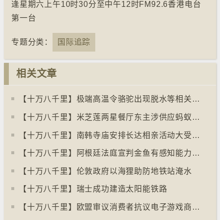
逢星期六上午10时30分至中午12时FM92.6香港电台
第一台
专题分类：
国际追踪
相关文章
【十万八千里】极端高温令骆驼出现脱水等相关疾病
【十万八千里】米芝莲两星餐厅东主涉供应蚂蚁菜式 检方求囚一年
【十万八千里】南韩寺庙安排长达相亲活动大受欢迎
【十万八千里】阿根廷法庭宣判金鱼有感知能力须从寿司店移走
【十万八千里】伦敦政府以海狸助防地铁站淹水
【十万八千里】瑞士成功建造太阳能铁路
【十万八千里】欧盟审议消费者抗议电子游戏商关闭伺服器