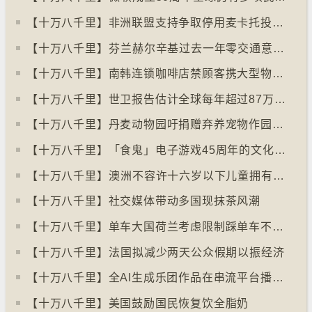
【十万八千里】非洲联盟支持争取停用麦卡托投影法地点
【十万八千里】⁠芬兰赫尔辛基过去一年零交通意外致死个案
【十万八千里】南韩连锁咖啡店禁顾客携大型物品以减少长期占位办公情况
【十万八千里】世卫报告估计全球每年超过87万死亡个案与孤独病有关
【十万八千里】丹麦动物园吁捐赠弃养宠物作园内动物食粮
【十万八千里】「食鬼」电子游戏45周年的文化现象
【十万八千里】⁠澳洲不容许十六岁以下儿童拥有YOUTUBE帐户
【十万八千里】社交媒体带动多国现抹茶风潮
【十万八千里】单车大国荷兰考虑限制踩单车不高于时速廿五公里
【十万八千里】⁠法国拟减少两天公众假期以振经济
【十万八千里】全AI生成乐团作品在串流平台播放率累积过百万
【十万八千里】美国鼓励国民恢复饮全脂奶