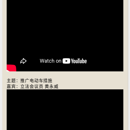
主题：推广电动车措施
嘉宾：立法会议员 黄永威