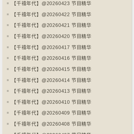
【千禧年代】@20260423 节目精华
【千禧年代】@20260422 节目精华
【千禧年代】@20260421 节目精华
【千禧年代】@20260420 节目精华
【千禧年代】@20260417 节目精华
【千禧年代】@20260416 节目精华
【千禧年代】@20260415 节目精华
【千禧年代】@20260414 节目精华
【千禧年代】@20260413 节目精华
【千禧年代】@20260410 节目精华
【千禧年代】@20260409 节目精华
【千禧年代】@20260408 节目精华