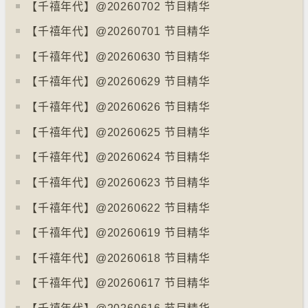
【千禧年代】@20260702 节目精华
【千禧年代】@20260701 节目精华
【千禧年代】@20260630 节目精华
【千禧年代】@20260629 节目精华
【千禧年代】@20260626 节目精华
【千禧年代】@20260625 节目精华
【千禧年代】@20260624 节目精华
【千禧年代】@20260623 节目精华
【千禧年代】@20260622 节目精华
【千禧年代】@20260619 节目精华
【千禧年代】@20260618 节目精华
【千禧年代】@20260617 节目精华