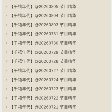
【千禧年代】@20260805 节目精华
【千禧年代】@20260804 节目精华
【千禧年代】@20260803 节目精华
【千禧年代】@20260731 节目精华
【千禧年代】@20260730 节目精华
【千禧年代】@20260729 节目精华
【千禧年代】@20260728 节目精华
【千禧年代】@20260727 节目精华
【千禧年代】@20260724 节目精华
【千禧年代】@20260723 节目精华
【千禧年代】@20260722 节目精华
【千禧年代】@20260721 节目精华