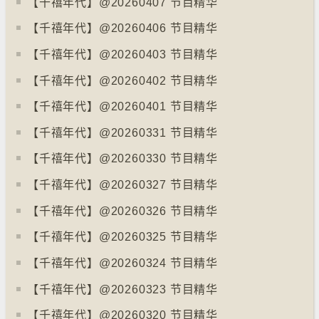
【千禧年代】@20260407 节目精华
【千禧年代】@20260406 节目精华
【千禧年代】@20260403 节目精华
【千禧年代】@20260402 节目精华
【千禧年代】@20260401 节目精华
【千禧年代】@20260331 节目精华
【千禧年代】@20260330 节目精华
【千禧年代】@20260327 节目精华
【千禧年代】@20260326 节目精华
【千禧年代】@20260325 节目精华
【千禧年代】@20260324 节目精华
【千禧年代】@20260323 节目精华
【千禧年代】@20260320 节目精华