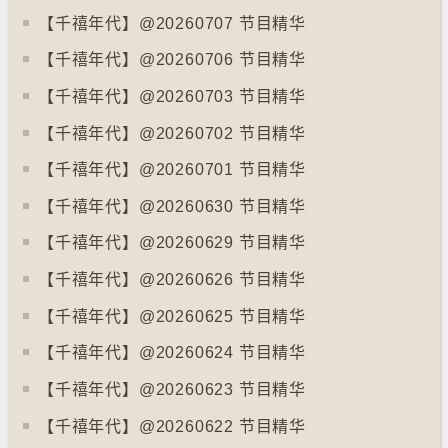
【千禧年代】@20260707 节目精华
【千禧年代】@20260706 节目精华
【千禧年代】@20260703 节目精华
【千禧年代】@20260702 节目精华
【千禧年代】@20260701 节目精华
【千禧年代】@20260630 节目精华
【千禧年代】@20260629 节目精华
【千禧年代】@20260626 节目精华
【千禧年代】@20260625 节目精华
【千禧年代】@20260624 节目精华
【千禧年代】@20260623 节目精华
【千禧年代】@20260622 节目精华