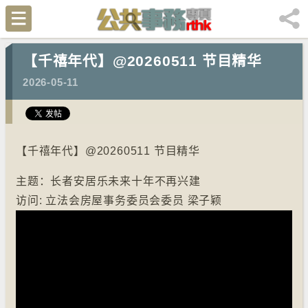
【千禧年代】@20260511 节目精华
2026-05-11
【千禧年代】@20260511 节目精华
主题：长者安居乐未来十年不再兴建
访问: 立法会房屋事务委员会委员 梁子颖