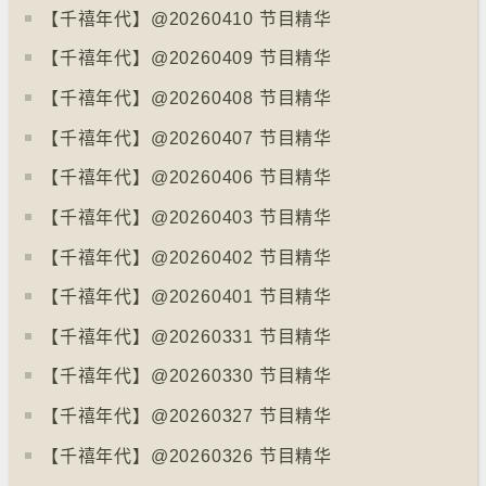
【千禧年代】@20260410 节目精华
【千禧年代】@20260409 节目精华
【千禧年代】@20260408 节目精华
【千禧年代】@20260407 节目精华
【千禧年代】@20260406 节目精华
【千禧年代】@20260403 节目精华
【千禧年代】@20260402 节目精华
【千禧年代】@20260401 节目精华
【千禧年代】@20260331 节目精华
【千禧年代】@20260330 节目精华
【千禧年代】@20260327 节目精华
【千禧年代】@20260326 节目精华