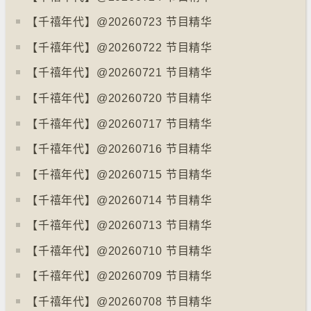
【千禧年代】@20260723 节目精华
【千禧年代】@20260722 节目精华
【千禧年代】@20260721 节目精华
【千禧年代】@20260720 节目精华
【千禧年代】@20260717 节目精华
【千禧年代】@20260716 节目精华
【千禧年代】@20260715 节目精华
【千禧年代】@20260714 节目精华
【千禧年代】@20260713 节目精华
【千禧年代】@20260710 节目精华
【千禧年代】@20260709 节目精华
【千禧年代】@20260708 节目精华