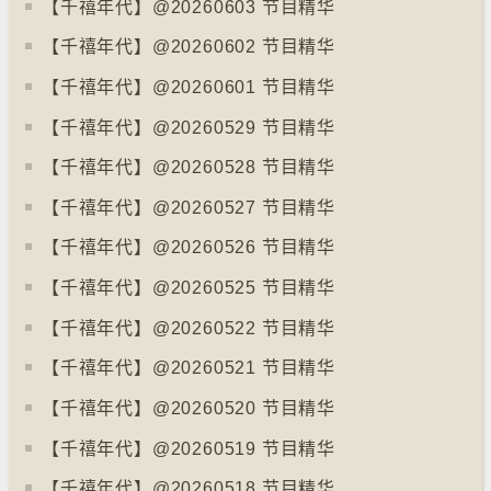
【千禧年代】@20260603 节目精华
【千禧年代】@20260602 节目精华
【千禧年代】@20260601 节目精华
【千禧年代】@20260529 节目精华
【千禧年代】@20260528 节目精华
【千禧年代】@20260527 节目精华
【千禧年代】@20260526 节目精华
【千禧年代】@20260525 节目精华
【千禧年代】@20260522 节目精华
【千禧年代】@20260521 节目精华
【千禧年代】@20260520 节目精华
【千禧年代】@20260519 节目精华
【千禧年代】@20260518 节目精华