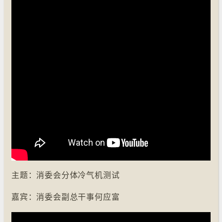
主题：消委会分体冷气机测试
嘉宾：消委会副总干事何应富