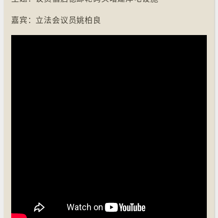
嘉宾：立法会议员姚柏良