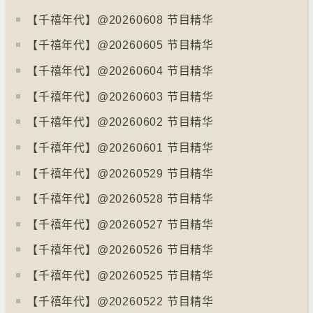
【千禧年代】@20260608 节目精华
【千禧年代】@20260605 节目精华
【千禧年代】@20260604 节目精华
【千禧年代】@20260603 节目精华
【千禧年代】@20260602 节目精华
【千禧年代】@20260601 节目精华
【千禧年代】@20260529 节目精华
【千禧年代】@20260528 节目精华
【千禧年代】@20260527 节目精华
【千禧年代】@20260526 节目精华
【千禧年代】@20260525 节目精华
【千禧年代】@20260522 节目精华