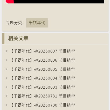
专题分类：
千禧年代
相关文章
【千禧年代】@20260807 节目精华
【千禧年代】@20260806 节目精华
【千禧年代】@20260805 节目精华
【千禧年代】@20260804 节目精华
【千禧年代】@20260803 节目精华
【千禧年代】@20260731 节目精华
【千禧年代】@20260730 节目精华