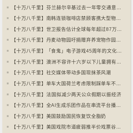
【十万八千里】⁠芬兰赫尔辛基过去一年零交通意外致死个案
【十万八千里】南韩连锁咖啡店禁顾客携大型物品以减少长期占位办公情况
【十万八千里】世卫报告估计全球每年超过87万死亡个案与孤独病有关
【十万八千里】丹麦动物园吁捐赠弃养宠物作园内动物食粮
【十万八千里】「食鬼」电子游戏45周年的文化现象
【十万八千里】⁠澳洲不容许十六岁以下儿童拥有YOUTUBE帐户
【十万八千里】社交媒体带动多国现抹茶风潮
【十万八千里】单车大国荷兰考虑限制踩单车不高于时速廿五公里
【十万八千里】⁠法国拟减少两天公众假期以振经济
【十万八千里】全AI生成乐团作品在串流平台播放率累积过百万
【十万八千里】美国鼓励国民恢复饮全脂奶
【十万八千里】美国戏院市道疲弱推半价戏票谷生意