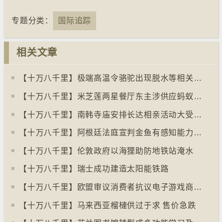
专题分类：
国际追踪
相关文章
【十万八千里】极端高温令骆驼出现脱水等相关疾病
【十万八千里】米芝莲两星餐厅东主涉供应蚂蚁菜式 检方求囚一年
【十万八千里】南韩寺庙安排长达相亲活动大受欢迎
【十万八千里】阿根廷法庭宣判金鱼有感知能力须从寿司店移走
【十万八千里】伦敦政府以海狸助防地铁站淹水
【十万八千里】瑞士成功建造太阳能铁路
【十万八千里】欧盟审议消费者抗议电子游戏商关闭伺服器
【十万八千里】马来西亚榴槤供过于求 售价急跌