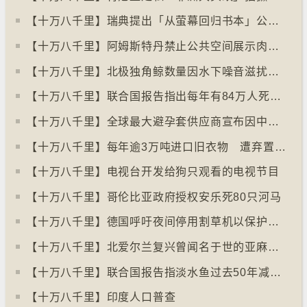
【十万八千里】瑞典提出「从萤幕回归书本」公帑购买实体书
【十万八千里】阿姆斯特丹禁止公共空间展示肉类和化石燃料广告已促进碳中和
【十万八千里】北极独角鲸数量因水下噪音滋扰而减少
【十万八千里】联合国报告指出每年有84万人死于工作情况欠佳
【十万八千里】全球最大避孕套供应商宣布因中东战事涨价
【十万八千里】每年逾3万吨进口旧衣物 遭弃置于智利北部沙漠
【十万八千里】电视台开发给狗只观看的电视节目
【十万八千里】哥伦比亚政府授权安乐死80只河马
【十万八千里】德国呼吁夜间停用割草机以保护刺猬等动物
【十万八千里】北爱尔兰复兴曾闻名于世的亚麻布产业
【十万八千里】联合国报告指淡水鱼过去50年减少逾八成
【十万八千里】印度人口普查