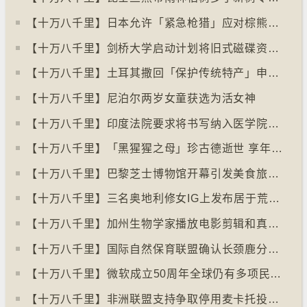
【十万八千里】日本允许「紧急枪猎」应对棕熊袭击人类事件急增
【十万八千里】剑桥大学启动计划将旧式磁碟资料存档
【十万八千里】土耳其撒回「保护传统特产」申请德国烤肉多样性获保护
【十万八千里】尼泊尔两岁女童获选为活女神
【十万八千里】印度法院要求将书写纳入医学院课程
【十万八千里】「黑猩猩之母」珍古德逝世 享年91岁
【十万八千里】巴黎芝士博物馆开幕引发美食旅游热潮
【十万八千里】三名奥地利修女IG上发布居于荒废修道院情况结果广受欢迎
【十万八千里】加州生物学家播放电影剪辑和真人声音驱狼
【十万八千里】国际自然保育联盟确认长颈鹿分四个品种有助制订保育方案
【十万八千里】⁠微软成立50周年全球仍有多项民生系统沿用旧视窗系统
【十万八千里】非洲联盟支持争取停用麦卡托投影法地点