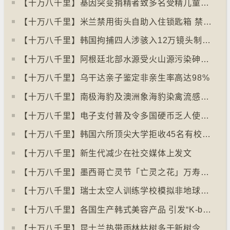
【十万八千里】基因突变捐精者致多名受精儿童患癌
【十万八千里】米兰禁用街头自助入住锁匙箱 禁自助入住民宿
【十万八千里】韩国拘捕四人涉骇入12万镜头制色情内容
【十万八千里】阿根廷北部水源受火山源污染砷含量超标
【十万八千里】乌干达亲子鉴定非亲生率高达98%
【十万八千里】南极海豹及澳洲象海豹染禽流感病毒恐扩散
【十万八千里】电子支付普及令多国硬币乏人使用甚至停产
【十万八千里】韩国六所顶尖大学拒收45名有校园暴力纪录者入学
【十万八千里】新生代减少在社交媒体上发文
【十万八千里】墨西哥亡灵节「亡灵之花」万寿菊失收
【十万八千里】瑞士太空人训练学校模拟非地球生活
【十万八千里】各国生产韩式美容产品 引发“K-beauty”定义讨论
【十万八千里】昆士兰热带雨林枯树多于新树令二氧化碳释出量多于吸收量