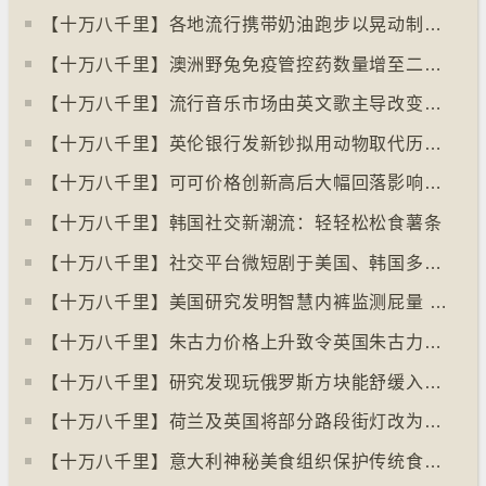
【十万八千里】各地流行携带奶油跑步以晃动制造新鲜牛油
【十万八千里】澳洲野兔免疫管控药数量增至二亿只
【十万八千里】流行音乐市场由英文歌主导改变为多国语言歌曲
【十万八千里】英伦银行发新钞拟用动物取代历史人物
【十万八千里】可可价格创新高后大幅回落影响农民生计
【十万八千里】韩国社交新潮流：轻轻松松食薯条
【十万八千里】社交平台微短剧于美国、韩国多地掀热潮
【十万八千里】美国研究发明智慧内裤监测屁量 以助改善消化系统
【十万八千里】朱古力价格上升致令英国朱古力盗窃案高升
【十万八千里】研究发现玩俄罗斯方块能舒缓入侵性创伤后遗症
【十万八千里】荷兰及英国将部分路段街灯改为红色
【十万八千里】意大利神秘美食组织保护传统食物、烹饪方法和菜肴