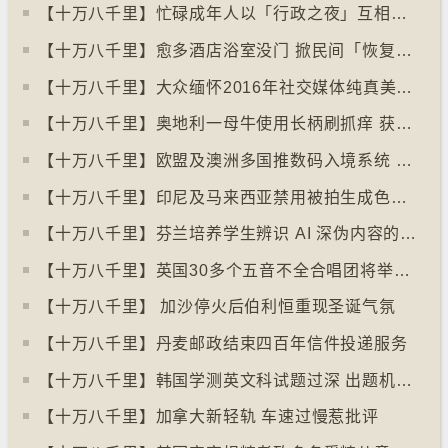
【十万八千里】忙碌成年人以「行政之夜」互相督促完成搁置私务
【十万八千里】愈多酒店浴室没门 掀民间「恢复浴室门」倡议运动
【十万八千里】大众缅怀2016年社交媒体纯真美好体验
【十万八千里】奥地利一母牛使用长柄刷抓痒 获科学家确定懂得使用工具
【十万八千里】欧盟及澳洲多国推数码入境系统 毋须护照盖章
【十万八千里】印尼及马来西亚禁用被拍生成色情影像的人工智能平台Grok
【十万八千里】芬兰培养学生辨识 AI 深伪内容的能力
【十万八千里】英国30多个五音不全合唱团将举行十周年志庆
【十万八千里】 加沙停火后伯利恒重现圣诞气氛
【十万八千里】丹麦邮政结束四百年信件投递服务
【十万八千里】韩国学测英文科试题过深 出题机构院长引咎辞职
【十万八千里】加拿大新轻轨 车速过慢惹批评