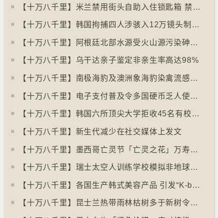
【十万八千里】米兰禁用街头自助入住锁匙箱 禁自助入住民宿
【十万八千里】韩国拘捕四人涉骇入12万镜头制色情内容
【十万八千里】阿根廷北部水源受火山源污染砷含量超标
【十万八千里】乌干达亲子鉴定非亲生率高达98%
【十万八千里】南极海豹及澳洲象海豹染禽流感病毒恐扩散
【十万八千里】电子支付普及令多国硬币乏人使用甚至停产
【十万八千里】韩国六所顶尖大学拒收45名有校园暴力纪录者入学
【十万八千里】新生代减少在社交媒体上发文
【十万八千里】墨西哥亡灵节「亡灵之花」万寿菊失收
【十万八千里】瑞士太空人训练学校模拟非地球生活
【十万八千里】各国生产韩式美容产品 引发“K-beauty”定义讨论
【十万八千里】昆士兰热带雨林枯树多于新树令二氧化碳释出量多于吸收量