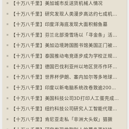
【十万八千里】美加城市反送货机械人情况
【十万八千里】研究发现人类漫步高达约七成机率「逆时针」行走
【十万八千里】印度洋海底发现大面积鲸鱼墓
【十万八千里】芬兰北部滑雪场以「寻金条」活动吸引游客
【十万八千里】美加边境跨国图书馆美国正门被禁另开「加拿大」门
【十万八千里】泰国推动电竞逐步成为学校正规课程
【十万八千里】德国巴伐利亚州以地区货币作环保金融工具
【十万八千里】世界杯伊朗、塞内加尔等多地球迷入境美国极有可能被拒绝入境
【十万八千里】印度以新电脑系统改卷致逾200万考生成绩或有出错
【十万八千里】美国科技公司3D打印人工蛋壳成功孵化小鸡
【十万八千里】纽约科技公司研究人工智能代理失控情况
【十万八千里】肯尼亚走私「非洲大头蚁」猖獗