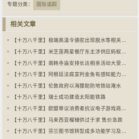
专题分类：
国际追踪
相关文章
【十万八千里】极端高温令骆驼出现脱水等相关疾病
【十万八千里】米芝莲两星餐厅东主涉供应蚂蚁菜式 检方求囚一年
【十万八千里】南韩寺庙安排长达相亲活动大受欢迎
【十万八千里】阿根廷法庭宣判金鱼有感知能力须从寿司店移走
【十万八千里】伦敦政府以海狸助防地铁站淹水
【十万八千里】瑞士成功建造太阳能铁路
【十万八千里】欧盟审议消费者抗议电子游戏商关闭伺服器
【十万八千里】马来西亚榴槤供过于求 售价急跌
【十万八千里】芬兰图书馆转型成多功能学习及娱乐中心