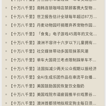
【十万八千里】南韩连锁咖啡店禁顾客携大型物品以减少长期占位办公情况
【十万八千里】世卫报告估计全球每年超过87万死亡个案与孤独病有关
【十万八千里】丹麦动物园吁捐赠弃养宠物作园内动物食粮
【十万八千里】「食鬼」电子游戏45周年的文化现象
【十万八千里】⁠澳洲不容许十六岁以下儿童拥有YOUTUBE帐户
【十万八千里】社交媒体带动多国现抹茶风潮
【十万八千里】单车大国荷兰考虑限制踩单车不高于时速廿五公里
【十万八千里】⁠法国拟减少两天公众假期以振经济
【十万八千里】全AI生成乐团作品在串流平台播放率累积过百万
【十万八千里】美国鼓励国民恢复饮全脂奶
【十万八千里】美国戏院市道疲弱推半价戏票谷生意
【十万八千里】澳洲首都领地拟规定狗主每日须陪狗只三小时