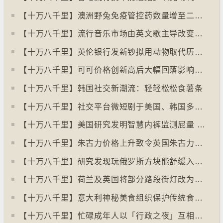
【十万八千里】澳洲野兔免疫管控药数量增至二亿只
【十万八千里】流行音乐市场由英文歌主导改变为多国语言歌曲
【十万八千里】英伦银行发新钞拟用动物取代历史人物
【十万八千里】可可价格创新高后大幅回落影响农民生计
【十万八千里】韩国社交新潮流：轻轻松松食薯条
【十万八千里】社交平台微短剧于美国、韩国多地掀热潮
【十万八千里】美国研究发明智慧内裤监测屁量 以助改善消化系统
【十万八千里】朱古力价格上升致令英国朱古力盗窃案高升
【十万八千里】研究发现玩俄罗斯方块能舒缓入侵性创伤后遗症
【十万八千里】荷兰及英国将部分路段街灯改为红色
【十万八千里】意大利神秘美食组织保护传统食物、烹饪方法和菜肴
【十万八千里】忙碌成年人以「行政之夜」互相督促完成搁置私务