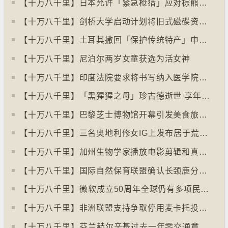
【十万八千里】日本允许「紧急枪猎」应对棕熊袭击人类事件急增
【十万八千里】剑桥大学启动计划将旧式磁碟资料存档
【十万八千里】土耳其撒回「保护传统特产」申请德国烤肉多样性获保护
【十万八千里】尼泊尔两岁女童获选为活女神
【十万八千里】印度法院要求将书写纳入医学院课程
【十万八千里】「黑猩猩之母」珍古德逝世 享年91岁
【十万八千里】巴黎芝士博物馆开幕引发美食旅游热潮
【十万八千里】三名奥地利修女IG上发布居于荒废修道院情况结果广受欢迎
【十万八千里】加州生物学家播放电影剪辑和真人声音驱狼
【十万八千里】国际自然保育联盟确认长颈鹿分四个品种有助制订保育方案
【十万八千里】⁠微软成立50周年全球仍有多项民生系统沿用旧视窗系统
【十万八千里】非洲联盟支持争取停用麦卡托投影法地点
【十万八千里】⁠芬兰赫尔辛基过去一年零交通意外致死个案