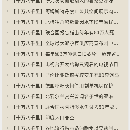
【十万八千里】研究发现偷取别人的薯条更好味
【十万八千里】阿姆斯特丹禁止公共空间展示肉类和化石燃料广告已促进碳中和
【十万八千里】北极独角鲸数量因水下噪音滋扰而减少
【十万八千里】联合国报告指出每年有84万人死于工作情况欠佳
【十万八千里】全球最大避孕套供应商宣布因中东战事涨价
【十万八千里】每年逾3万吨进口旧衣物 遭弃置于智利北部沙漠
【十万八千里】电视台开发给狗只观看的电视节目
【十万八千里】哥伦比亚政府授权安乐死80只河马
【十万八千里】德国呼吁夜间停用割草机以保护刺猬等动物
【十万八千里】北爱尔兰复兴曾闻名于世的亚麻布产业
【十万八千里】联合国报告指淡水鱼过去50年减少逾八成
【十万八千里】印度人口普查
【十万八千里】各地流行携带奶油跑步以晃动制造新鲜牛油