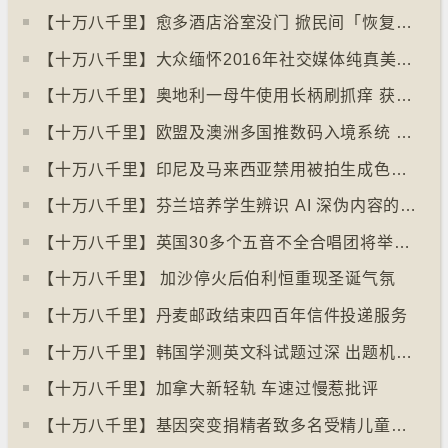
【十万八千里】愈多酒店浴室没门 掀民间「恢复浴室门」倡议运动
【十万八千里】大众缅怀2016年社交媒体纯真美好体验
【十万八千里】奥地利一母牛使用长柄刷抓痒 获科学家确定懂得使用工具
【十万八千里】欧盟及澳洲多国推数码入境系统 毋须护照盖章
【十万八千里】印尼及马来西亚禁用被拍生成色情影像的人工智能平台Grok
【十万八千里】芬兰培养学生辨识 AI 深伪内容的能力
【十万八千里】英国30多个五音不全合唱团将举行十周年志庆
【十万八千里】 加沙停火后伯利恒重现圣诞气氛
【十万八千里】丹麦邮政结束四百年信件投递服务
【十万八千里】韩国学测英文科试题过深 出题机构院长引咎辞职
【十万八千里】加拿大新轻轨 车速过慢惹批评
【十万八千里】基因突变捐精者致多名受精儿童患癌