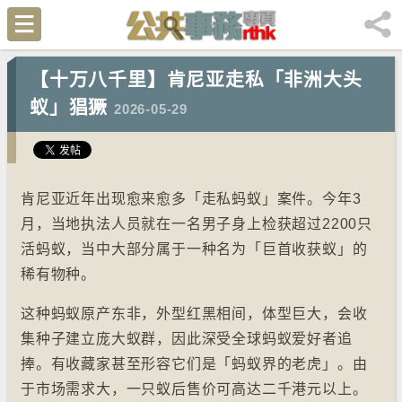
【十万八千里】肯尼亚走私「非洲大头
蚁」猖獗
2026-05-29
肯尼亚近年出现愈来愈多「走私蚂蚁」案件。今年3
月，当地执法人员就在一名男子身上检获超过2200只
活蚂蚁，当中大部分属于一种名为「巨首收获蚁」的
稀有物种。
这种蚂蚁原产东非，外型红黑相间，体型巨大，会收
集种子建立庞大蚁群，因此深受全球蚂蚁爱好者追
捧。有收藏家甚至形容它们是「蚂蚁界的老虎」。由
于市场需求大，一只蚁后售价可高达二千港元以上。