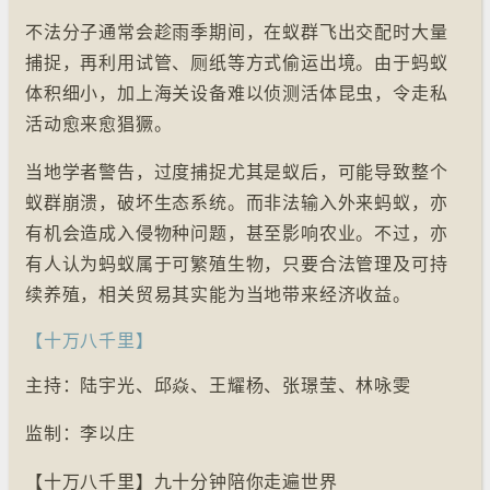
不法分子通常会趁雨季期间，在蚁群飞出交配时大量
捕捉，再利用试管、厕纸等方式偷运出境。由于蚂蚁
体积细小，加上海关设备难以侦测活体昆虫，令走私
活动愈来愈猖獗。
当地学者警告，过度捕捉尤其是蚁后，可能导致整个
蚁群崩溃，破坏生态系统。而非法输入外来蚂蚁，亦
有机会造成入侵物种问题，甚至影响农业。不过，亦
有人认为蚂蚁属于可繁殖生物，只要合法管理及可持
续养殖，相关贸易其实能为当地带来经济收益。
【十万八千里】
主持：陆宇光、邱焱、王耀杨、张璟莹、林咏雯
监制：李以庄
【十万八千里】九十分钟陪你走遍世界