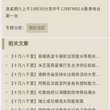
逢星期六上午10时30分至中午12时FM92.6香港电台
第一台
专题分类：
国际追踪
相关文章
【十万八千里】极端高温令骆驼出现脱水等相关疾病
【十万八千里】米芝莲两星餐厅东主涉供应蚂蚁菜式 检方求囚一年
【十万八千里】南韩寺庙安排长达相亲活动大受欢迎
【十万八千里】阿根廷法庭宣判金鱼有感知能力须从寿司店移走
【十万八千里】伦敦政府以海狸助防地铁站淹水
【十万八千里】瑞士成功建造太阳能铁路