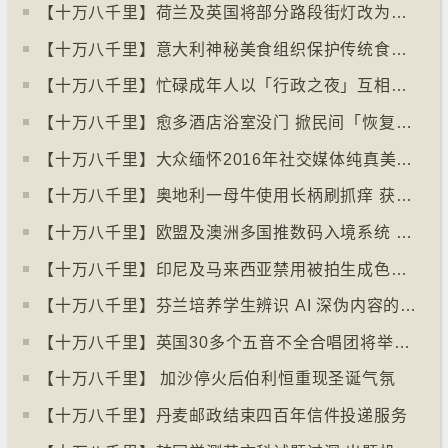
【十万八千里】荷兰及英国将部分路段街灯改为红色
【十万八千里】意大利神秘美食组织保护传统食物、烹饪方法和菜肴
【十万八千里】忙碌成年人以「行政之夜」互相督促完成搁置私务
【十万八千里】愈多酒店浴室没门 掀民间「恢复浴室门」倡议运动
【十万八千里】大众缅怀2016年社交媒体纯真美好体验
【十万八千里】奥地利一母牛使用长柄刷抓痒 获科学家确定懂得使用工具
【十万八千里】欧盟及澳洲多国推数码入境系统 毋须护照盖章
【十万八千里】印尼及马来西亚禁用被拍生成色情影像的人工智能平台Grok
【十万八千里】芬兰培养学生辨识 AI 深伪内容的能力
【十万八千里】英国30多个五音不全合唱团将举行十周年志庆
【十万八千里】 加沙停火后伯利恒重现圣诞气氛
【十万八千里】丹麦邮政结束四百年信件投递服务