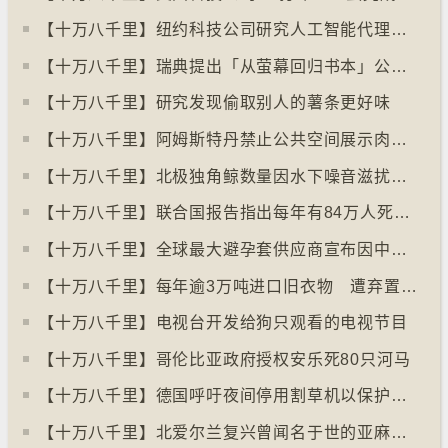
【十万八千里】纽约科技公司研究人工智能代理失控情况
【十万八千里】瑞典提出「从萤幕回归书本」公帑购买实体书
【十万八千里】研究发现偷取别人的薯条更好味
【十万八千里】阿姆斯特丹禁止公共空间展示肉类和化石燃料广告已促进碳中和
【十万八千里】北极独角鲸数量因水下噪音滋扰而减少
【十万八千里】联合国报告指出每年有84万人死于工作情况欠佳
【十万八千里】全球最大避孕套供应商宣布因中东战事涨价
【十万八千里】每年逾3万吨进口旧衣物 遭弃置于智利北部沙漠
【十万八千里】电视台开发给狗只观看的电视节目
【十万八千里】哥伦比亚政府授权安乐死80只河马
【十万八千里】德国呼吁夜间停用割草机以保护刺猬等动物
【十万八千里】北爱尔兰复兴曾闻名于世的亚麻布产业