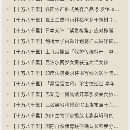
【十万八千里】各国生产韩式美容产品 引发“K-beauty”定义讨论
【十万八千里】昆士兰热带雨林枯树多于新树令二氧化碳释出量多于吸收量
【十万八千里】日本允许「紧急枪猎」应对棕熊袭击人类事件急增
【十万八千里】剑桥大学启动计划将旧式磁碟资料存档
【十万八千里】土耳其撒回「保护传统特产」申请德国烤肉多样性获保护
【十万八千里】尼泊尔两岁女童获选为活女神
【十万八千里】印度法院要求将书写纳入医学院课程
【十万八千里】「黑猩猩之母」珍古德逝世 享年91岁
【十万八千里】巴黎芝士博物馆开幕引发美食旅游热潮
【十万八千里】三名奥地利修女IG上发布居于荒废修道院情况结果广受欢迎
【十万八千里】加州生物学家播放电影剪辑和真人声音驱狼
【十万八千里】国际自然保育联盟确认长颈鹿分四个品种有助制订保育方案