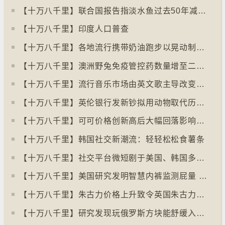
【十万八千里】联合国报告指淡水鱼过去50年减少逾八成
【十万八千里】印度人口普查
【十万八千里】各地流行携带奶油跑步以晃动制造新鲜牛油
【十万八千里】澳洲野兔免疫管控药数量增至二亿只
【十万八千里】流行音乐市场由英文歌主导改变为多国语言歌曲
【十万八千里】英伦银行发新钞拟用动物取代历史人物
【十万八千里】可可价格创新高后大幅回落影响农民生计
【十万八千里】韩国社交新潮流：轻轻松松食薯条
【十万八千里】社交平台微短剧于美国、韩国多地掀热潮
【十万八千里】美国研究发明智慧内裤监测屁量 以助改善消化系统
【十万八千里】朱古力价格上升致令英国朱古力盗窃案高升
【十万八千里】研究发现玩俄罗斯方块能舒缓入侵性创伤后遗症