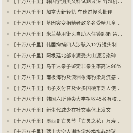
【十万八千里】韩国学测英文科试题过深 出题机构院长引咎辞职
【十万八千里】加拿大新轻轨 车速过慢惹批评
【十万八千里】基因突变捐精者致多名受精儿童患癌
【十万八千里】米兰禁用街头自助入住锁匙箱 禁自助入住民宿
【十万八千里】韩国拘捕四人涉骇入12万镜头制色情内容
【十万八千里】阿根廷北部水源受火山源污染砷含量超标
【十万八千里】乌干达亲子鉴定非亲生率高达98%
【十万八千里】南极海豹及澳洲象海豹染禽流感病毒恐扩散
【十万八千里】电子支付普及令多国硬币乏人使用甚至停产
【十万八千里】韩国六所顶尖大学拒收45名有校园暴力纪录者入学
【十万八千里】新生代减少在社交媒体上发文
【十万八千里】墨西哥亡灵节「亡灵之花」万寿菊失收
【十万八千里】瑞士太空人训练学校模拟非地球生活