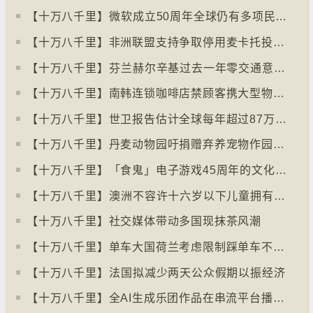
【十万八千里】⁠微软成立50周年全球仍有多项民生系统沿用旧视窗系统
【十万八千里】非洲联盟支持争取停用麦卡托投影法地点
【十万八千里】⁠芬兰赫尔辛基过去一年零交通意外致死个案
【十万八千里】南韩连锁咖啡店禁顾客携大型物品以减少长期占位办公情况
【十万八千里】世卫报告估计全球每年超过87万死亡个案与孤独病有关
【十万八千里】丹麦动物园吁捐赠弃养宠物作园内动物食粮
【十万八千里】「食鬼」电子游戏45周年的文化现象
【十万八千里】⁠澳洲不容许十六岁以下儿童拥有YOUTUBE帐户
【十万八千里】社交媒体带动多国现抹茶风潮
【十万八千里】单车大国荷兰考虑限制踩单车不高于时速廿五公里
【十万八千里】⁠法国拟减少两天公众假期以振经济
【十万八千里】全AI生成乐团作品在串流平台播放率累积过百万