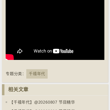
专题分类：
千禧年代
相关文章
【千禧年代】@20260807 节目精华