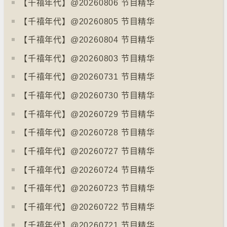
【千禧年代】@20260806 节目精华
【千禧年代】@20260805 节目精华
【千禧年代】@20260804 节目精华
【千禧年代】@20260803 节目精华
【千禧年代】@20260731 节目精华
【千禧年代】@20260730 节目精华
【千禧年代】@20260729 节目精华
【千禧年代】@20260728 节目精华
【千禧年代】@20260727 节目精华
【千禧年代】@20260724 节目精华
【千禧年代】@20260723 节目精华
【千禧年代】@20260722 节目精华
【千禧年代】@20260721 节目精华