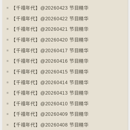
【千禧年代】@20260423 节目精华
【千禧年代】@20260422 节目精华
【千禧年代】@20260421 节目精华
【千禧年代】@20260420 节目精华
【千禧年代】@20260417 节目精华
【千禧年代】@20260416 节目精华
【千禧年代】@20260415 节目精华
【千禧年代】@20260414 节目精华
【千禧年代】@20260413 节目精华
【千禧年代】@20260410 节目精华
【千禧年代】@20260409 节目精华
【千禧年代】@20260408 节目精华