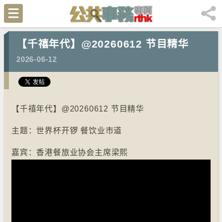
【千禧年代】@20260612 节目精华
2026-06-12
【千禧年代】@20260612 节目精华
主题：世界杯开锣 餐饮业市道
嘉宾：香港餐旅业协会主席梁熙