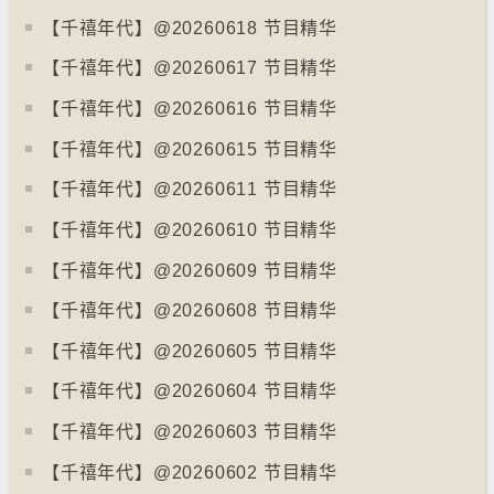
【千禧年代】@20260618 节目精华
【千禧年代】@20260617 节目精华
【千禧年代】@20260616 节目精华
【千禧年代】@20260615 节目精华
【千禧年代】@20260611 节目精华
【千禧年代】@20260610 节目精华
【千禧年代】@20260609 节目精华
【千禧年代】@20260608 节目精华
【千禧年代】@20260605 节目精华
【千禧年代】@20260604 节目精华
【千禧年代】@20260603 节目精华
【千禧年代】@20260602 节目精华