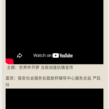
主题：世界杯开锣 当局加强抗赌宣传
嘉宾：锡安社会服务处勖励轩辅导中心服务总监 严廷
玲