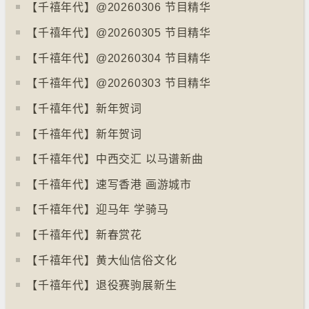
【千禧年代】@20260306 节目精华
【千禧年代】@20260305 节目精华
【千禧年代】@20260304 节目精华
【千禧年代】@20260303 节目精华
【千禧年代】新年贺词
【千禧年代】新年贺词
【千禧年代】中西交汇 以马谱新曲
【千禧年代】速写香港 画游城市
【千禧年代】迎马年 学骑马
【千禧年代】新春赏花
【千禧年代】黄大仙信俗文化
【千禧年代】退役赛驹展新生