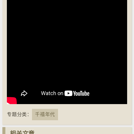
专题分类：
千禧年代
相关文章