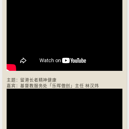
主题：留港长者精神健康
嘉宾：基督教服务处「乐晖傲创」主任 林汉炜