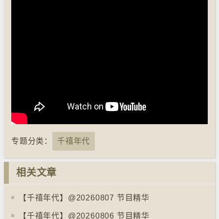
专题分类：
千禧年代
相关文章
【千禧年代】@20260807 节目精华
【千禧年代】@20260806 节目精华