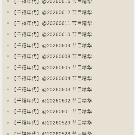
【千禧年代】@20260616 节目精华
【千禧年代】@20260612 节目精华
【千禧年代】@20260611 节目精华
【千禧年代】@20260610 节目精华
【千禧年代】@20260609 节目精华
【千禧年代】@20260608 节目精华
【千禧年代】@20260605 节目精华
【千禧年代】@20260604 节目精华
【千禧年代】@20260603 节目精华
【千禧年代】@20260602 节目精华
【千禧年代】@20260601 节目精华
【千禧年代】@20260529 节目精华
【千禧年代】@20260528 节目精华