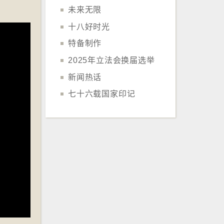
未来无限
十八好时光
特备制作
2025年立法会换届选举
新闻热话
七十六载国家印记