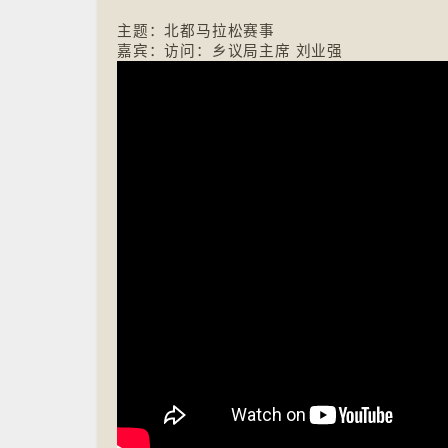
主题：北都马拉松赛事
嘉宾：访问：乡议局主席 刘业强