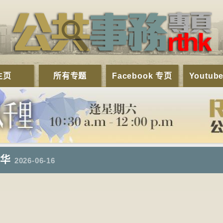
主页
所有专题
Facebook 专页
Youtub
精华
2026-06-16