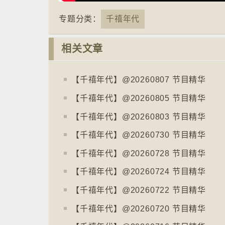
专题分类：
千禧年代
相关文章
【千禧年代】@20260807 节目精华
【千禧年代】@20260805 节目精华
【千禧年代】@20260803 节目精华
【千禧年代】@20260730 节目精华
【千禧年代】@20260728 节目精华
【千禧年代】@20260724 节目精华
【千禧年代】@20260722 节目精华
【千禧年代】@20260720 节目精华