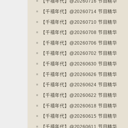
【千禧年代】@20260716 节目精华
【千禧年代】@20260714 节目精华
【千禧年代】@20260710 节目精华
【千禧年代】@20260708 节目精华
【千禧年代】@20260706 节目精华
【千禧年代】@20260702 节目精华
【千禧年代】@20260630 节目精华
【千禧年代】@20260626 节目精华
【千禧年代】@20260624 节目精华
【千禧年代】@20260622 节目精华
【千禧年代】@20260618 节目精华
【千禧年代】@20260615 节目精华
【千禧年代】@20260611 节目精华