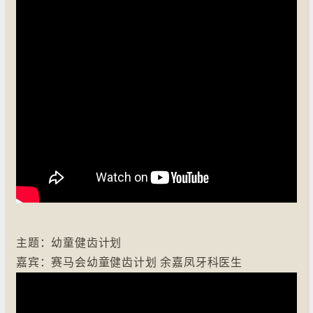
主题：幼童健齿计划
​嘉宾：赛马会幼童健齿计划 余嘉凤牙科医生