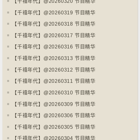
【千禧年代】@20260320 节目精华
【千禧年代】@20260319 节目精华
【千禧年代】@20260318 节目精华
【千禧年代】@20260317 节目精华
【千禧年代】@20260316 节目精华
【千禧年代】@20260313 节目精华
【千禧年代】@20260312 节目精华
【千禧年代】@20260311 节目精华
【千禧年代】@20260310 节目精华
【千禧年代】@20260309 节目精华
【千禧年代】@20260306 节目精华
【千禧年代】@20260305 节目精华
【千禧年代】@20260304 节目精华