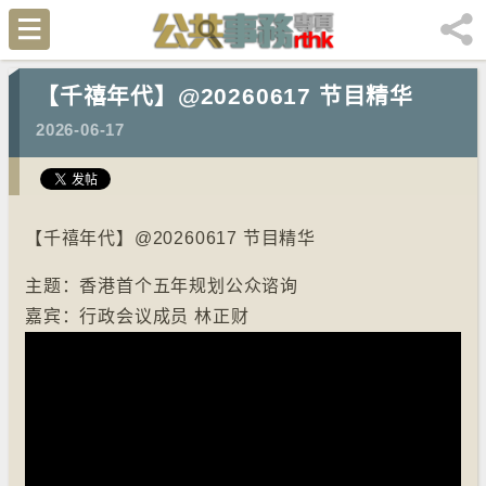
【千禧年代】@20260617 节目精华
2026-06-17
【千禧年代】@20260617 节目精华
主题：香港首个五年规划公众谘询
嘉宾：行政会议成员 林正财