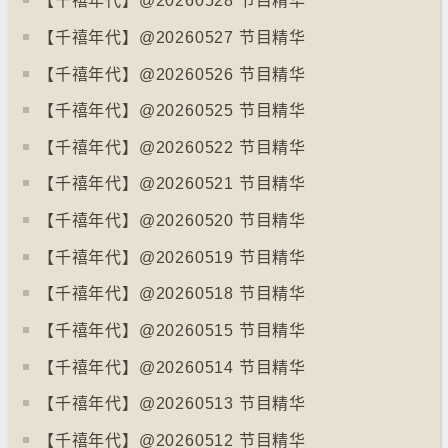
【千禧年代】@20260528 节目精华
【千禧年代】@20260527 节目精华
【千禧年代】@20260526 节目精华
【千禧年代】@20260525 节目精华
【千禧年代】@20260522 节目精华
【千禧年代】@20260521 节目精华
【千禧年代】@20260520 节目精华
【千禧年代】@20260519 节目精华
【千禧年代】@20260518 节目精华
【千禧年代】@20260515 节目精华
【千禧年代】@20260514 节目精华
【千禧年代】@20260513 节目精华
【千禧年代】@20260512 节目精华