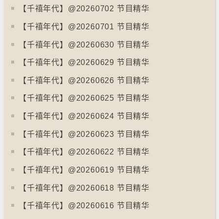
【千禧年代】@20260702 节目精华
【千禧年代】@20260701 节目精华
【千禧年代】@20260630 节目精华
【千禧年代】@20260629 节目精华
【千禧年代】@20260626 节目精华
【千禧年代】@20260625 节目精华
【千禧年代】@20260624 节目精华
【千禧年代】@20260623 节目精华
【千禧年代】@20260622 节目精华
【千禧年代】@20260619 节目精华
【千禧年代】@20260618 节目精华
【千禧年代】@20260616 节目精华