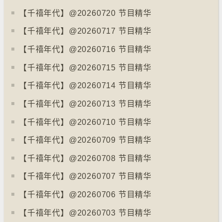
【千禧年代】@20260720 节目精华
【千禧年代】@20260717 节目精华
【千禧年代】@20260716 节目精华
【千禧年代】@20260715 节目精华
【千禧年代】@20260714 节目精华
【千禧年代】@20260713 节目精华
【千禧年代】@20260710 节目精华
【千禧年代】@20260709 节目精华
【千禧年代】@20260708 节目精华
【千禧年代】@20260707 节目精华
【千禧年代】@20260706 节目精华
【千禧年代】@20260703 节目精华