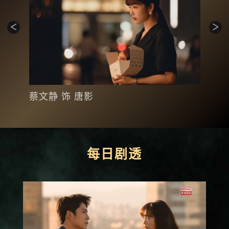
韩
蔡文静 饰 唐影
每日剧透