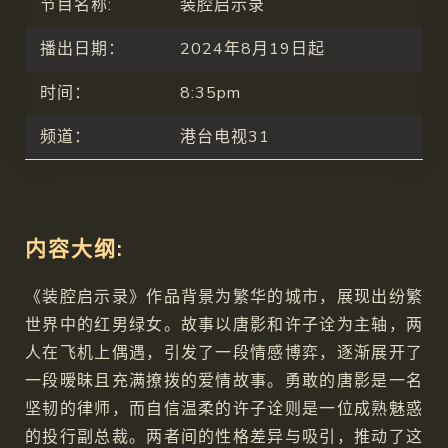
节目名称:
装腔启示录
播出日期：
2024年8月19日起
时间：
8:35pm
频道：
港台电视31
内容大纲:
《装腔启示录》作品背景为繁华的城市，展现出纷繁
世界中的红男绿女。故事以唐影和许子诠为主轴，两
人在飞机上偶遇，引发了一段情感博弈，逐渐展开了
一段暧昧且充满撩拨的爱情故事。勇敢的唐影是一名
坚韧的律师，而自信温柔的许子诠则是一位成熟魅惑
的投行副总裁。两者间的性格差异与吸引，推动了这