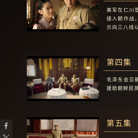
美军在仁川
接入朝作战
示向三八线
第四集
毛泽东会见
援助朝鲜民
第五集