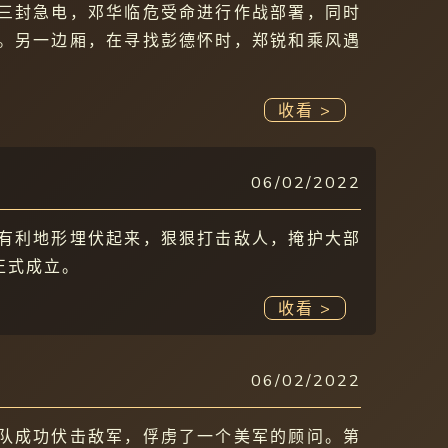
三封急电，邓华临危受命进行作战部署，同时
。另一边厢，在寻找彭德怀时，郑锐和乘风遇
收看 >
06/02/2022
有利地形埋伏起来，狠狠打击敌人，掩护大部
正式成立。
收看 >
06/02/2022
队成功伏击敌军，俘虏了一个美军的顾问。第