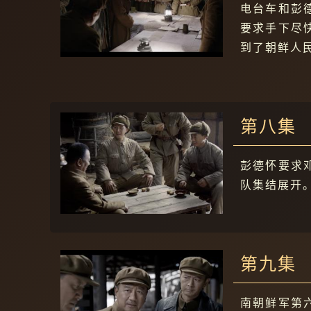
电台车和彭
要求手下尽
到了朝鲜人
第八集
彭德怀要求
队集结展开
第九集
南朝鲜军第