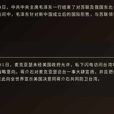
3月4日，中共中央主席毛泽东一行结束了对苏联及我国东
访问中，毛泽东针对新中国成立后的国际形势，与苏联领
7月31日，麦克亚瑟未经美国政府允许，私下闪电访问台
战略意向。蒋介石对麦克亚瑟访台一事大肆宣扬，并且把
以此向全世界宣示美国决意同蒋介石共同防卫台湾。