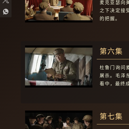
麦克亚瑟向
之下决定接
的把握。
第六集
杜鲁门询问
屠杀。毛泽
看中，最终
第七集