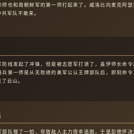
〇师也和南朝鲜军的第一师打起来了。威洛比向麦克阿瑟
中共军队不敢来。
军防线发起了冲锋，但是被志愿军打退了，盖伊师长命令
骑兵第一师是从无败绩的美军公认王牌部队后，即刻命令
克了云山。
集
军部队慢了一拍，导致敌人主力侥幸逃脱，于是彭德怀决