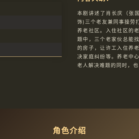
本剧讲述了肖长庆（张国
饰)三个老友兼同事操劳
养老社区。入住社区的
题中，三个老家伙总能
的房子，让许工入住养
决家庭纠纷等。养老中
老人解决难题的同时，也
角色介绍