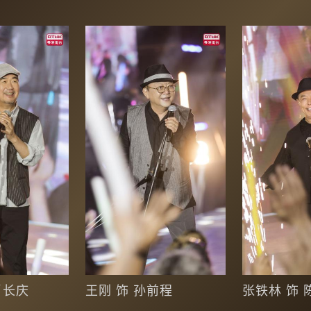
肖长庆
王刚 饰 孙前程
张铁林 饰 