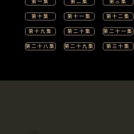
第一集
第二集
第三集
第十集
第十一集
第十二集
第十九集
第二十集
第二十一集
第二十八集
第二十九集
第三十集