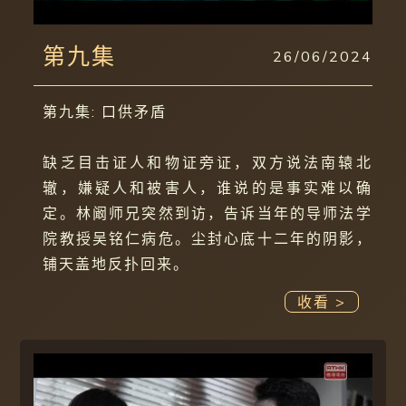
第九集
26/06/2024
第九集: 口供矛盾
缺乏目击证人和物证旁证，双方说法南辕北
辙，嫌疑人和被害人，谁说的是事实难以确
定。林阚师兄突然到访，告诉当年的导师法学
院教授吴铭仁病危。尘封心底十二年的阴影，
铺天盖地反扑回来。
收看 >