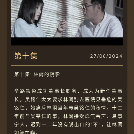
第十集
27/06/2024
第十集: 林阚的阴影
辛路罢免成功董事长职务，成为为新任董事
长。吴铭仁太太要求林阚别去医院见垂危的吴
铭仁，她痛斥林阚当年与吴铭仁的私情。十二
年前与吴铭仁的事，林阚接受忍气吞声、息事
宁人，迟到十二年没有说出口的"不"，让林阚
如鲠在喉。