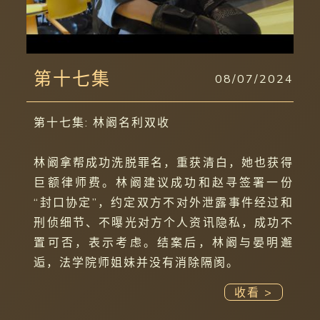
第十七集
08/07/2024
第十七集: 林阚名利双收
林阚拿帮成功洗脱罪名，重获清白，她也获得
巨额律师费。林阚建议成功和赵寻签署一份
“封口协定”，约定双方不对外泄露事件经过和
刑侦细节、不曝光对方个人资讯隐私，成功不
置可否，表示考虑。结案后，林阚与晏明邂
逅，法学院师姐妹并没有消除隔阂。
收看 >