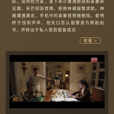
踪，追到包力家，录下米芒遭遇胁迫和家暴新
证据，米芒却因畏惧，拒绝林阚报警求助。林
阚遭遇袭击，手机中的家暴视频被删除。晏明
终于找到尹声，他矢口否认报警是为帮助赵
寻，声称出于私人恩怨报复成功
收看 >