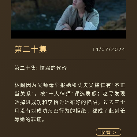
第二十集
11/07/2024
第二十集: 懦弱的代价
林阚因为吴师母举报她和丈夫吴铭仁有"不正
当关系"，被"十大律师"评选质疑；赵寻发现
她掉进成功和李怡为她布好的陷阱，过去三个
月没有对成功亲密行为的拒绝，都成了此刻羞
辱她的罪证。
收看 >