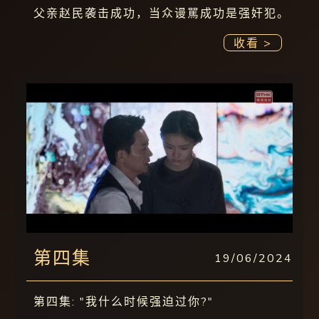
父亲赵民袭击成功，当众谩駡成功是强奸犯。
收看 >
第四集
19/06/2024
第四集: "我什么时候强迫过你?"