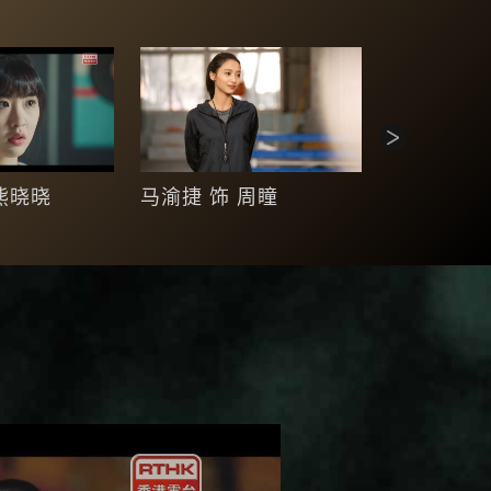
熊晓晓
马渝捷 饰 周瞳
雷丰瑞 饰