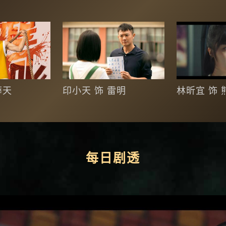
薛天
印小天 饰 雷明
林昕宜 饰 
每日剧透