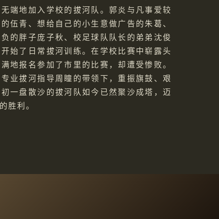
，无端地加入学校的拔河队。郭炎与凡事爱较
召的伍青、想给自己的小生意做广告的朱葛、
欺负的胖子庞子秋、校足球队队长的弟弟沈俊
下开始了日常拔河训练。在学校比赛中崭露头
满满地报名参加了市里的比赛，却遭受惨败。
在专业拔河指导周瞳的带领下，重振旗鼓、艰
最初一盘散沙的拔河队如今已然聚沙成塔，迈
的胜利。