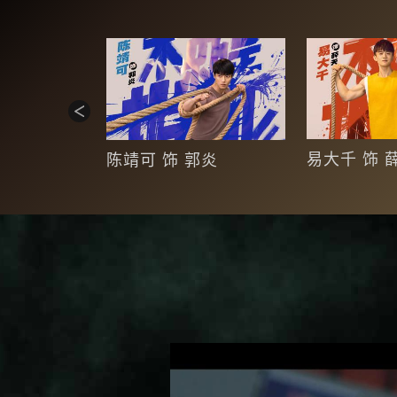
庞子秋
易大千 饰 
陈靖可 饰 郭炎