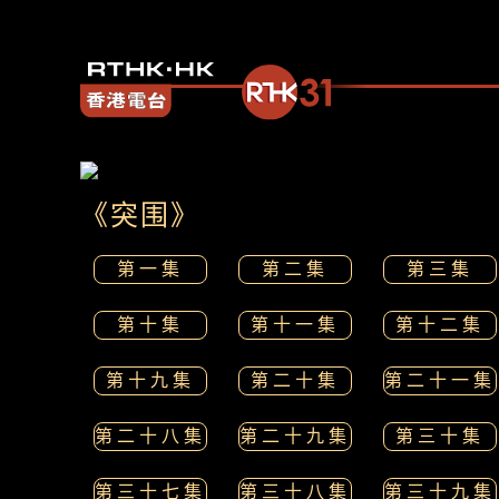
《突围》
第一集
第二集
第三集
第十集
第十一集
第十二集
第十九集
第二十集
第二十一集
第二十八集
第二十九集
第三十集
第三十七集
第三十八集
第三十九集