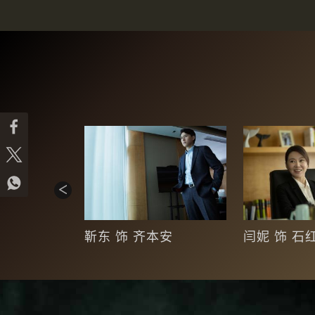
俊杰
靳东 饰 齐本安
闫妮 饰 石