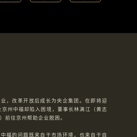
企业，改革开放后成长为央企集团。在即将迎
业京州中福却陷入困境，董事长林满江（黄志
）前往京州帮助企业脱困。
州中福的问题既来自于市场环境，也来自于自