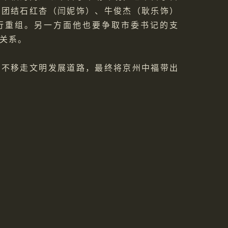
要团结石红杏（闫妮饰）、牛俊杰（耿乐饰）
行重组。另一方面他也要争取市委书记的支
关系。
定不移走文明发展道路，最终将京州中福带出