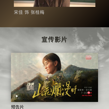
宋佳 饰 张桂梅
聂远
宣传影片
预告片