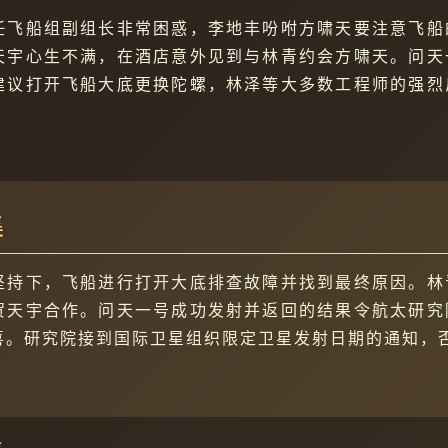
任飞船组副组长非常困惑，李地丰吩咐方啸天要注意飞船
天宇心生不满，在酒店意外见到与林青约会方啸天。问天
建议打开飞船大底更换陀螺，林泽等大多数工程师的强烈
集
坚持下，飞船进行打开大底排查故障并找到最终原因。林
贺天宇合作。问天一号成功发射并返回的结果令航太研究
喜。研究院接到国际卫星组织限定卫星发射日期的通知，