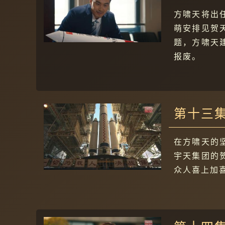
方啸天将出
萌安排见贺
题，方啸天
报废。
第十三
在方啸天的
宇天集团的
众人喜上加