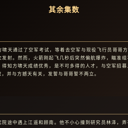
其余集数
方啸天通过了空军考试，等着去空军与现役飞行员哥哥方撼
次发射。然而，火箭刚起飞几秒后突然偏航爆炸，瞄准组
，得知方啸天成绩优秀，是不可多得的人才，与空军招募
取，并与方撼天有关，发誓与哥哥誓不两立。
究院途中遇上江遥和顾南。他不小心撞到研究员林泽，弄