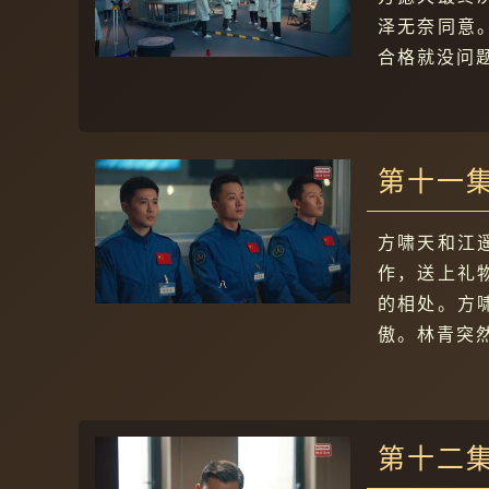
泽无奈同意
合格就没问
第十一
方啸天和江
作，送上礼
的相处。方
傲。林青突
第十二