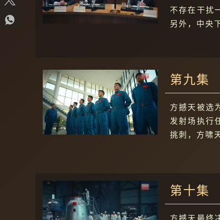
不存在干扰
另外，中央
第九集
方撼天被选
发射场执行
挑刺，方啸
第十集
方撼天最终