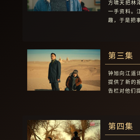
方啸天把林
一手资料。
趣，于是把
第三集
钟旭向江遥
提供了新的
告栏对他们
第四集