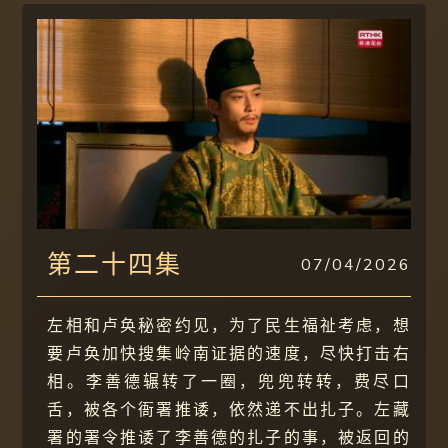
第二十四集
07/04/2026
左相和卢奂秘密约见，为了民生福祉考虑，想
要卢奂加快搜集岭南证据的速度，尽快打击右
相。李善德辗转了一圈，兜兜转转，费尽口
舌，被各个衙署推诿，依然递不出扎子。左藏
署的署令推诿了李善德的扎子的事，被返回的