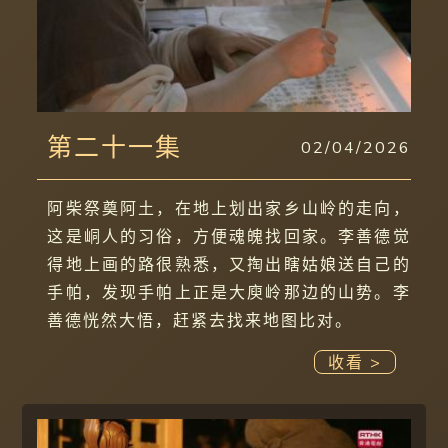
第二十一集
02/04/2026
阿柴祭奠阿土，在地上划出家乡山岭的走向，
这是峒人的习俗，方便魂魄找回家。李善德觉
得地上画的路很熟悉，又掏出瞎姑娘送自己的
手帕，发现手帕上正是大庾岭那边的山势。李
善德恍然大悟，赶紧去找来地图比对。
收看 >