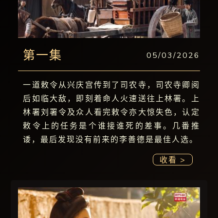
第一集
05/03/2026
一道敕令从兴庆宫传到了司农寺，司农寺卿阅
后如临大敌，即刻着命人火速送往上林署。上
林署刘署令及众人看完敕令亦大惊失色，认定
敕令上的任务是个谁接谁死的差事。几番推
诿，最后发现没有前来的李善德是最佳人选。
收看 >