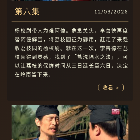
第六集
12/03/2026
杨校尉带人为难阿僮。危急关头，李善德再度
替阿僮解围，将荔枝园征为御用，赶走了来强
收荔枝园的杨校尉。就在这一次，李善德在荔
枝园得到灵感，找到了「盐洗隔水之法」，可
以让荔枝的保鲜时间从三日延长至六日，决定
在岭南留下来。
收看 >