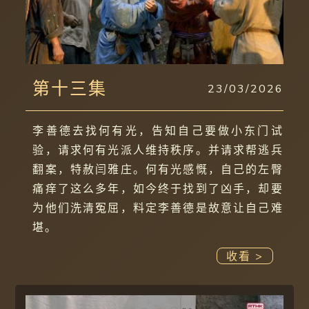
第十三集
23/03/2026
李善德去找何有光，告知自己要做小东门试
验，请求何有光派人维持秩序。并请求帮逃兵
翻案，特赦闫雅庄。何有光感慨，自己的左臀
痛痒了这么多年，如今终于找到了凶手，却要
为他们洗清冤屈，料定李善德是故意让自己难
堪。
收看 >