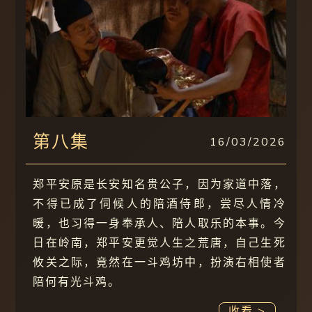
第八集
16/03/2026
郑平安原是长安知名贵公子，因为家道中落，
不得已成了伺候人的陪酒侍郎，尝尽人情冷
暖，也习得一身奉承人、陪人取乐的本事。今
日在岭南，郑平安更觉人生之荒唐，自己生死
攸关之际，竟然在一斗鸡坊中，扮演右相使者
陪何有光斗鸡。
收看 >