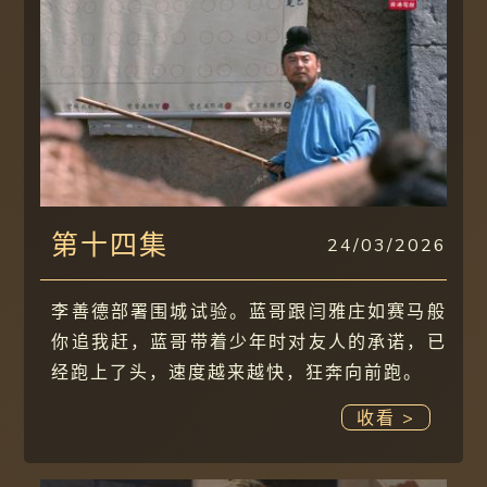
第十四集
24/03/2026
李善德部署围城试验。蓝哥跟闫雅庄如赛马般
你追我赶，蓝哥带着少年时对友人的承诺，已
经跑上了头，速度越来越快，狂奔向前跑。
收看 >