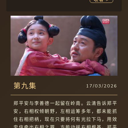
第九集
17/03/2026
郑平安与李善德一起留在岭南。云清告诉郑平
安，右相权倾朝野，左相运筹多年，都未能抓
住右相把柄，现在只要将何有光拉下马，用效
忠信牵出右相之罪，方能动摇右相根基。郑平