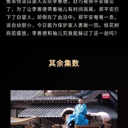
鱼常侍派白望人去杀李善德，赶巧被郑平安撞见
了，为了让李善德带着袖儿有时间逃离，郑平安拦
下了白望人，却倒在了血泊中。郑平安奄奄一息，
说自幼胆小，今日能为保护家人勇敢一回。桂花树
宛若盛放，李善德和袖儿究竟能躲过了这一劫吗？
其余集数