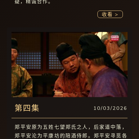
疑，精诚合作。
收看 >
第四集
10/03/2026
郑平安原为五姓七望郑氏之人，后家道中落，
郑平安沦为平康坊的陪酒侍郎。郑平安寻觅各