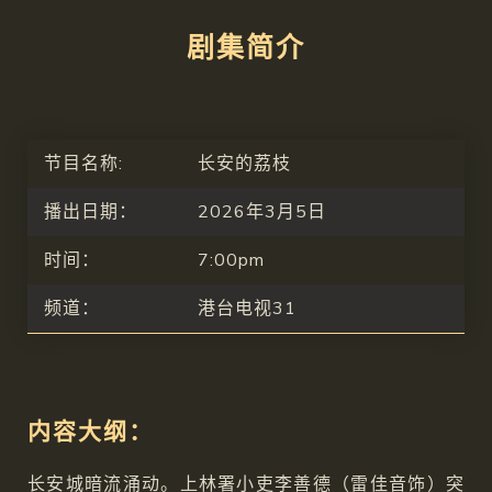
剧集简介
节目名称:
长安的荔枝
播出日期：
2026年3月5日
时间：
7:00pm
频道：
港台电视31
内容大纲：
长安城暗流涌动。上林署小吏李善德（雷佳音饰）突