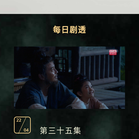
每日剧透
22
第三十五集
04