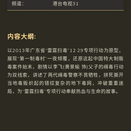
频道：
港台电视31
内容大纲:
以2013年广东省“雷霆扫毒”12·29专项行动为原型，
展现“第一制毒村”一夜倾覆，还原这起中国特大制贩
毒案件始末，剧情以李飞(黄景瑜 饰)父子的缉毒行动
为双线索，讲述了两代缉毒警察不畏牺牲，拼死撕开
当地毒贩织起的错综复杂的地下毒网，冲破重重迷
局，为“雷霆扫毒”专项行动奉献热血与生命的故事。