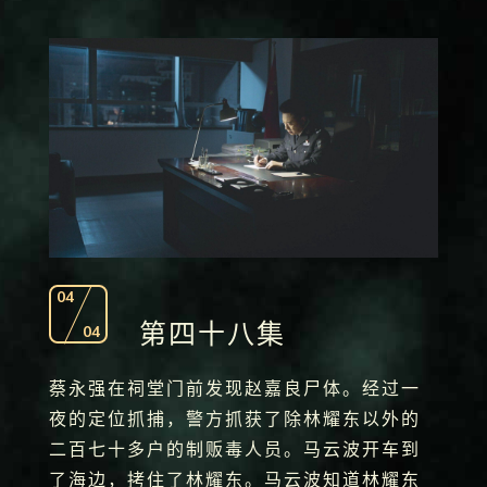
04
第四十八集
04
蔡永强在祠堂门前发现赵嘉良尸体。经过一
夜的定位抓捕，警方抓获了除林耀东以外的
二百七十多户的制贩毒人员。马云波开车到
了海边，拷住了林耀东。马云波知道林耀东