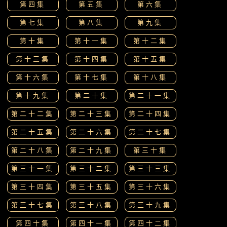
第四集
第五集
第六集
第七集
第八集
第九集
第十集
第十一集
第十二集
第十三集
第十四集
第十五集
第十六集
第十七集
第十八集
第十九集
第二十集
第二十一集
第二十二集
第二十三集
第二十四集
第二十五集
第二十六集
第二十七集
第二十八集
第二十九集
第三十集
第三十一集
第三十二集
第三十三集
第三十四集
第三十五集
第三十六集
第三十七集
第三十八集
第三十九集
第四十集
第四十一集
第四十二集