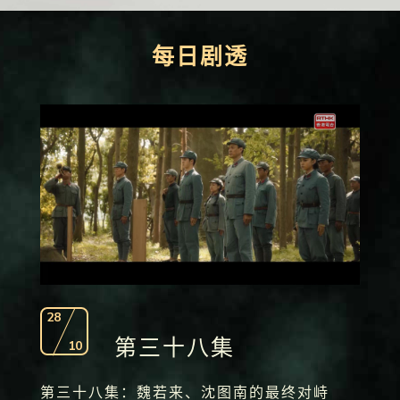
每日剧透
28
第三十八集
10
第三十八集：魏若来、沈图南的最终对峙