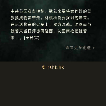
中共苏区准备转移，魏若来要将卖钨砂的贷
款换成物资带走。林樵松誓要捉到魏若来。
在运送物资的火车上，双方混战。沈图南与
魏若来当日师徒再碰面，沈图南枪指魏若
来....。[全剧完]
查看更多剧透 >
© rthk.hk