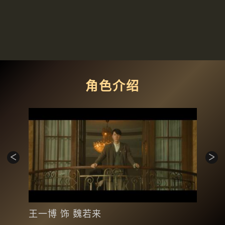
角色介绍
王一博 饰 魏若来
李沁