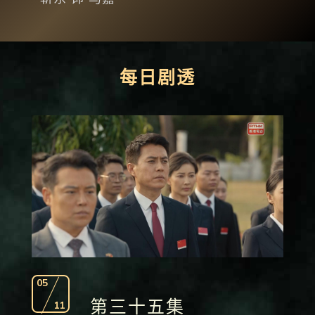
每日剧透
05
第三十五集
11