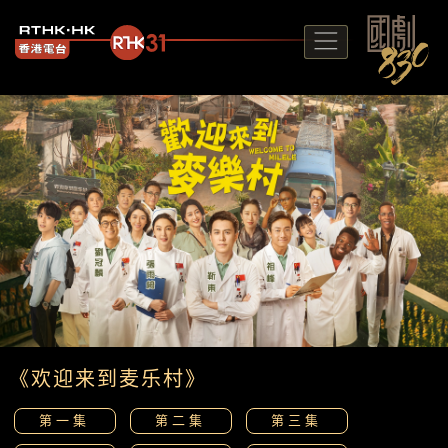
《欢迎来到麦乐村》
第一集
第二集
第三集