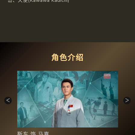
岱、天使(Kawawa Kadichi)
角色介绍
靳东 饰 马嘉
祖峰