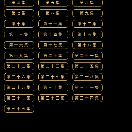
第四集
第五集
第六集
第七集
第八集
第九集
第十集
第十一集
第十二集
第十三集
第十四集
第十五集
第十六集
第十七集
第十八集
第十九集
第二十集
第二十一集
第二十二集
第二十三集
第二十五集
第二十六集
第二十七集
第二十八集
第二十九集
第三十集
第三十一集
第三十二集
第三十三集
第三十四集
第三十五集