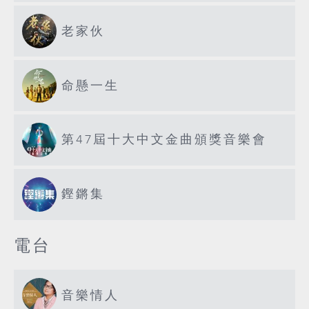
老家伙
命懸一生
第47屆十大中文金曲頒獎音樂會
鏗鏘集
電台
音樂情人