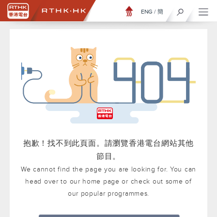
ENG
/
簡
抱歉！找不到此頁面。請瀏覽香港電台網站其他
節目。
We cannot find the page you are looking for. You can
head over to our home page or check out some of
our popular programmes.