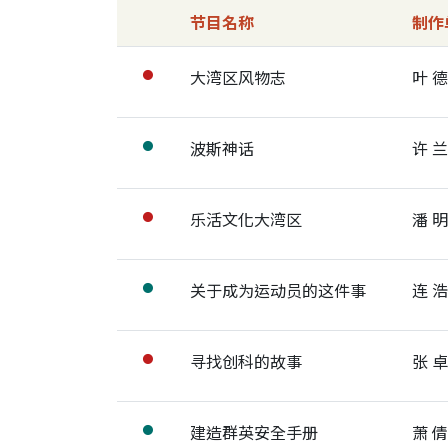
节目名称
制作
节目详细控制
节目列表
大湾区风物志
叶 
●
展开节目详细
波斯神话
许 
●
展开节目详细
乐活文化大湾区
潘 
●
展开节目详细
关于成为运动员的这件事
连 
●
展开节目详细
寻找创科的故事
张 
●
展开节目详细
建造群英安全手册
萧 
●
展开节目详细