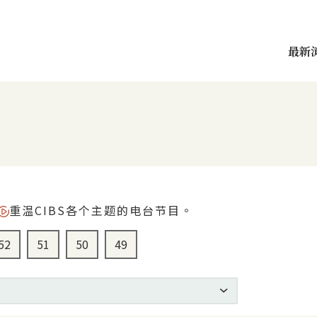
最新
重温CIBS各个主题的电台节目。
3季
选择第52季
选择第51季
选择第50季
选择第49季
52
51
50
49