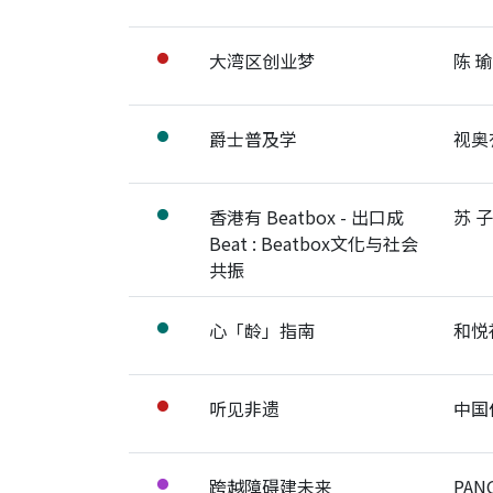
大湾区创业梦
陈 瑜
●
展开节目详细
爵士普及学
视奥
●
展开节目详细
香港有 Beatbox - 出口成
苏 
●
展开节目详细
Beat : Beatbox文化与社会
共振
心「龄」指南
和悦
●
展开节目详细
听见非遗
中国
●
展开节目详细
跨越障碍建未来
PANG
●