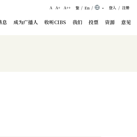
字型变为一般
字型变为中
字型变为大
点击开启登入表
/
/
/
A
A+
A++
语言变为繁体中文
Change language to Englis
登入
注册
繁
En
消息
成为广播人
收听CIBS
我们
投票
资源
意见