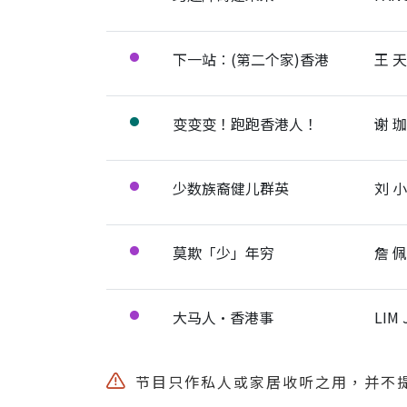
展开节目详细
下一站∶(第二个家)香港
王 
●
展开节目详细
变变变！跑跑香港人！
谢 
●
展开节目详细
少数族裔健儿群英
刘 
●
展开节目详细
莫欺「少」年穷
詹 
●
展开节目详细
大马人·香港事
LIM 
●
展开节目详细
节目只作私人或家居收听之用，并不