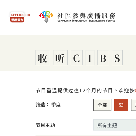
跳到主要内容
香港电台首页
社区参与广播服务首页
收
听
C
I
B
S
节目重温提供过往12个月的节目。欢迎按
筛选：
季度
选择全部季度
选择第5
全部
53
节目主题