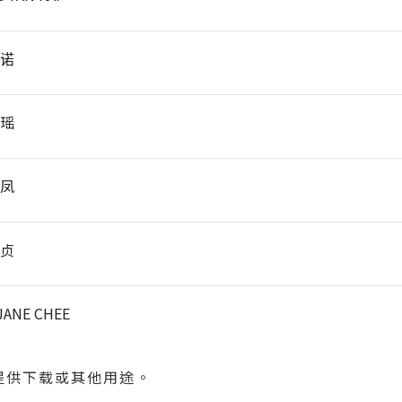
天诺
珈瑶
小凤
佩贞
JANE CHEE
提供下载或其他用途。