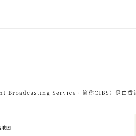
ent Broadcasting Service，简称CI
站地图