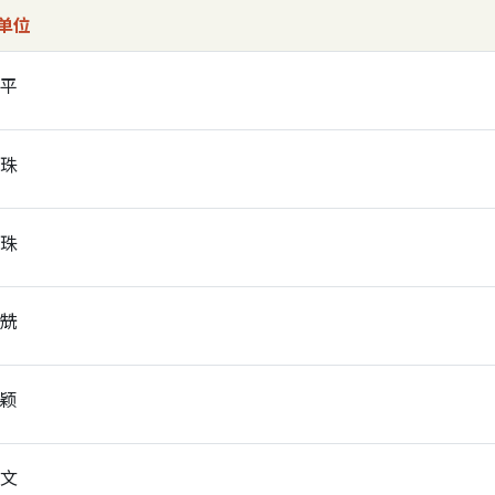
单位
德平
兰珠
明珠
浩兟
卓颖
倩文