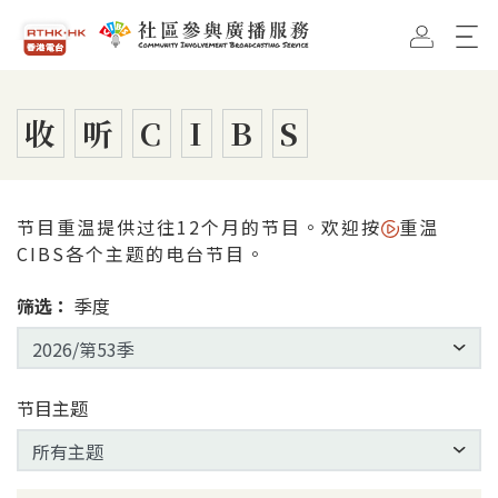
跳到主要内容
香港电台首页
社区参与广播服务首页
收
听
C
I
B
S
节目重温提供过往12个月的节目。欢迎按
重温
CIBS各个主题的电台节目。
筛选：
季度
节目主题