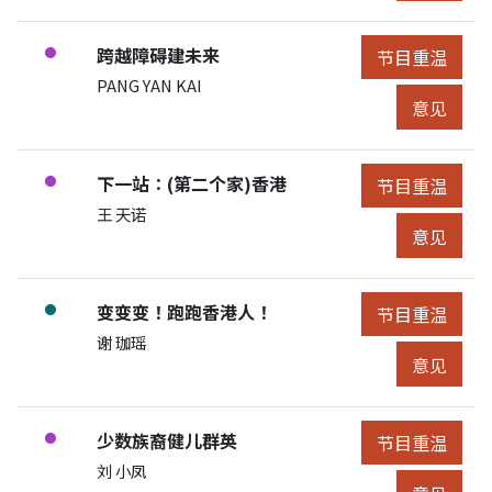
节目:
跨越障碍建未来
●
节目重温
节目重温
展开节目详细
申请人/团体:
PANG YAN KAI
节目意见
意见
节目:
下一站∶(第二个家)香港
●
节目重温
节目重温
展开节目详细
申请人/团体:
王 天诺
节目意见
意见
节目:
变变变！跑跑香港人！
●
节目重温
节目重温
展开节目详细
申请人/团体:
谢 珈瑶
节目意见
意见
节目:
少数族裔健儿群英
●
节目重温
节目重温
展开节目详细
申请人/团体:
刘 小凤
节目意见