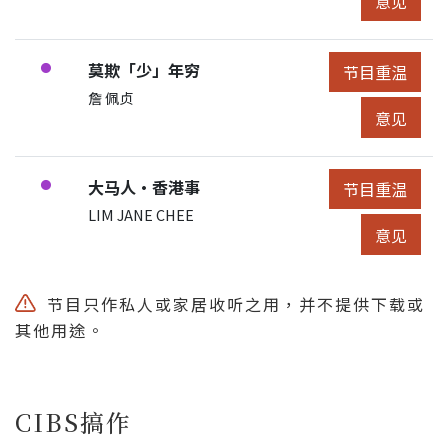
意见
节目:
莫欺「少」年穷
●
节目重温
节目重温
展开节目详细
申请人/团体:
詹 佩贞
节目意见
意见
节目:
大马人·香港事
●
节目重温
节目重温
展开节目详细
申请人/团体:
LIM JANE CHEE
节目意见
意见
节目只作私人或家居收听之用，并不提供下载或
其他用途。
CIBS搞作