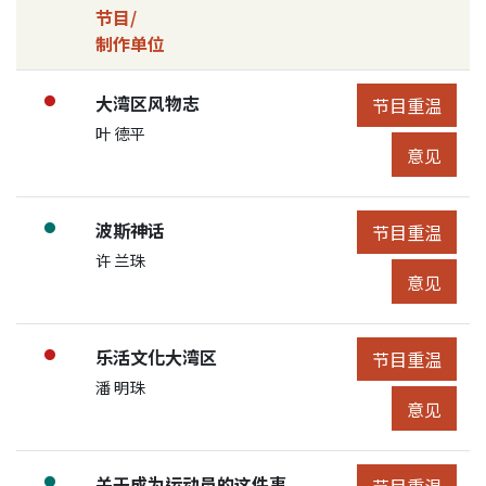
节目/
制作单位
节目详细控制
节目列表
节目:
大湾区风物志
●
节目重温
节目重温
展开节目详细
申请人/团体:
叶 德平
节目意见
意见
节目:
波斯神话
●
节目重温
节目重温
展开节目详细
申请人/团体:
许 兰珠
节目意见
意见
节目:
乐活文化大湾区
●
节目重温
节目重温
展开节目详细
申请人/团体:
潘 明珠
节目意见
意见
节目:
关于成为运动员的这件事
●
节目重温
节目重温