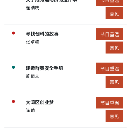
展开节目详细
申请人/团体:
连 浩兟
节目意见
意见
节目:
寻找创科的故事
●
节目重温
节目重温
展开节目详细
申请人/团体:
张 卓颖
节目意见
意见
节目:
建造群英安全手册
●
节目重温
节目重温
展开节目详细
申请人/团体:
萧 倩文
节目意见
意见
节目:
大湾区创业梦
●
节目重温
节目重温
展开节目详细
申请人/团体:
陈 瑜
节目意见
意见