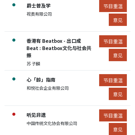
节目:
爵士普及学
●
节目重温
节目重温
展开节目详细
申请人/团体:
视奥有限公司
节目意见
意见
节目:
香港有 Beatbox - 出口成
●
节目重温
节目重温
展开节目详细
Beat : Beatbox文化与社会共
节目意见
振
意见
申请人/团体:
苏 子麟
节目:
心「龄」指南
●
节目重温
节目重温
展开节目详细
申请人/团体:
和悦社会企业有限公司
节目意见
意见
节目:
听见非遗
●
节目重温
节目重温
展开节目详细
申请人/团体:
中国传统文化协会有限公司
节目意见
意见