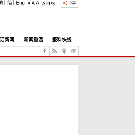
A
繁
简
Eng
A
A
APPS
话新闻
新闻重温
报料快线