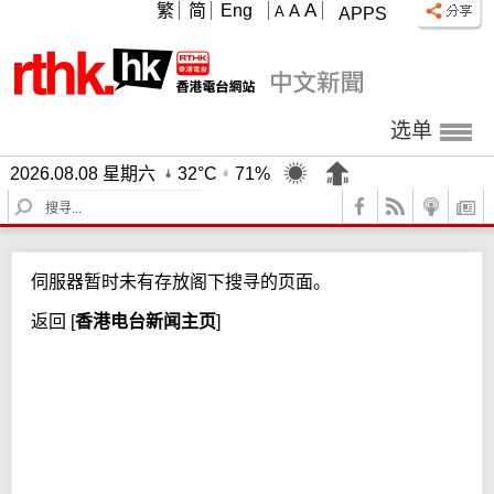
A
繁
简
Eng
A
A
APPS
选单
2026.08.08 星期六
32°C
71%
S
e
a
r
伺服器暂时未有存放阁下搜寻的页面。
c
h
返回
[
香港电台新闻主页
]