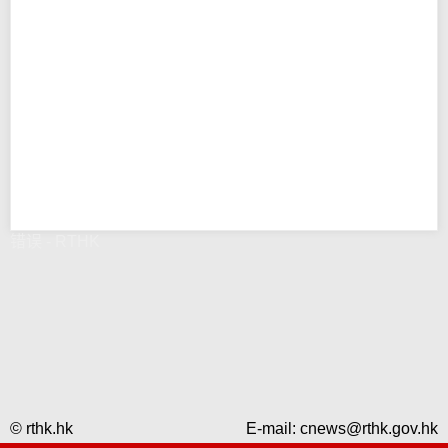
错误 - RTHK
© rthk.hk
E-mail:
cnews@rthk.gov.hk