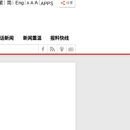
A
繁
简
Eng
A
A
APPS
话新闻
新闻重温
报料快线