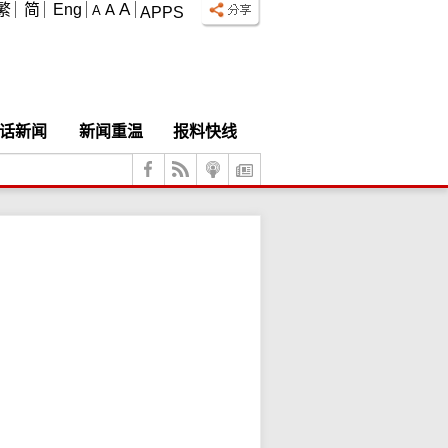
A
繁
简
Eng
A
A
APPS
话新闻
新闻重温
报料快线