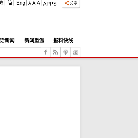
A
繁
简
Eng
A
A
APPS
话新闻
新闻重温
报料快线