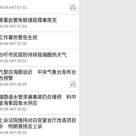
08-08 HKT 07:31
普重启罢免联储局理事库克
08-08 HKT 07:19
工作暑热警告生效
08-08 HKT 07:00
台吁市民提防持续极端酷热天气
08-08 HKT 06:52
气旋白海豚迫近 中央气象台发布台
色预警
08-08 HKT 06:49
福荫道水管渗漏事故仍在维修 料中
复海峯园食水供应
08-08 HKT 06:42
上诉法院维持对白宫宴会厅改造项目
令 特朗普扬言上诉
08-08 HKT 06:40