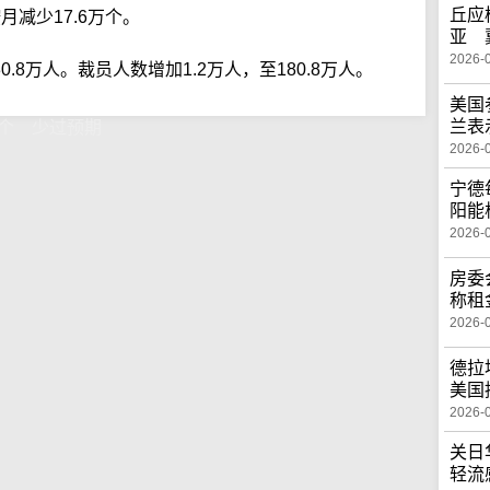
丘应
月减少17.6万个。
亚 
2026-
0.8万人。裁员人数增加1.2万人，至180.8万人。
美国
兰表
1万个 少过预期
2026-
宁德
阳能
2026-
房委
称租
2026-
德拉
美国
2026-
关日
轻流