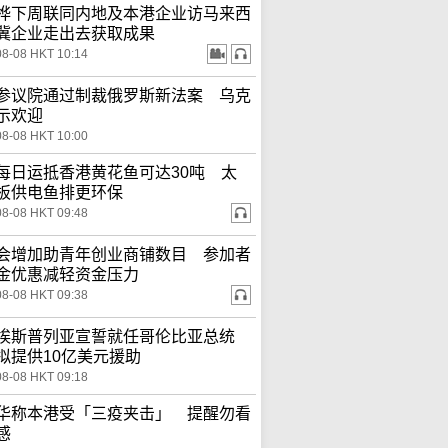
桦下周联同内地及本港企业访马来西
冀企业走出去获取成果
08-08 HKT 10:14
参议院通过制裁俄罗斯新法案 乌克
示欢迎
08-08 HKT 10:00
每日运抵香港黄花鱼可达30吨 太
板供电鱼排更环保
08-08 HKT 09:48
会增加助青年创业商铺数目 参加者
金优惠减轻资金压力
08-08 HKT 09:38
埃斯普列亚宣誓就任哥伦比亚总统
拟提供10亿美元援助
08-08 HKT 09:18
华称本港受「三疫夹击」 提醒勿看
感