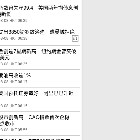
指数曾失守99.4 美国两年期债息创
期新低
08-08 HKT 06:39
提出3850镑罗致洛迪 遭曼城拒绝
08-08 HKT 06:38
金创逾7星期新高 纽约期金曾突破
0美元
08-08 HKT 06:25
期油高收逾1%
08-08 HKT 06:17
美国预托证券造好 阿里巴巴升近
08-08 HKT 06:15
股市创新高 CAC指数首次企稳
0点收市
08-08 HKT 05:55