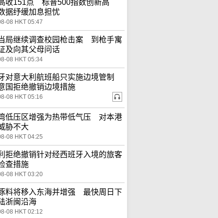
高收151点 标普500指数创新高
数据纾缓加息担忧
08-08 HKT 05:47
当局继续调查校园枪击案 到枪手寓
证及向其父母问话
08-08 HKT 05:34
牙对意大利航班船只实施边境管制
意国拒绝撤销边境措施
08-08 HKT 05:16
湾低压区增强为热带低气压 对本港
威胁不大
08-08 HKT 04:25
利拒绝撤销针对经西班牙入境的旅客
检查措施
08-08 HKT 03:20
豚料将移入东海并增强 最快周日下
陆浙闽沿海
08-08 HKT 02:12