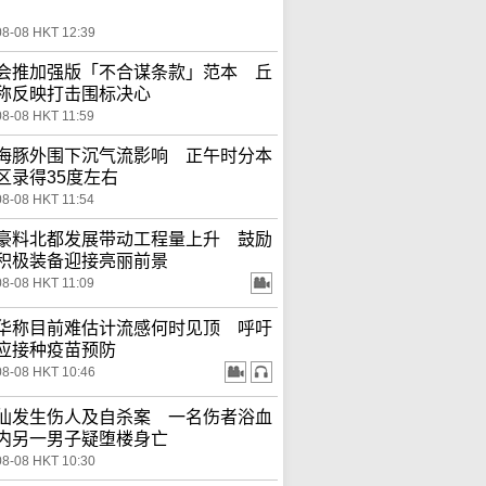
08-08 HKT 12:39
会推加强版「不合谋条款」范本 丘
称反映打击围标决心
08-08 HKT 11:59
海豚外围下沉气流影响 正午时分本
区录得35度左右
08-08 HKT 11:54
豪料北都发展带动工程量上升 鼓励
积极装备迎接亮丽前景
08-08 HKT 11:09
华称目前难估计流感何时见顶 呼吁
应接种疫苗预防
08-08 HKT 10:46
仙发生伤人及自杀案 一名伤者浴血
内另一男子疑堕楼身亡
08-08 HKT 10:30