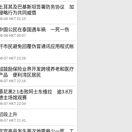
土耳其及巴基斯坦签署防务协议 加
侵略行为共同威慑
08-08 HKT 01:15
中国公民在泰国遇车祸 一死一伤
08-08 HKT 00:07
吁市民避免回覆伪冒通讯应用程式帐
08-07 HKT 23:26
超鼓励保险业界开发跨境养老和医疗
产品 便利湾区居民
08-07 HKT 22:16
慕尼黑2:1击败阿士东维拉 逾3.8万
德主场馆观赛
08-07 HKT 22:04
初段上升
08-07 HKT 21:41
宜宾高县发生两次地震最少一死 工