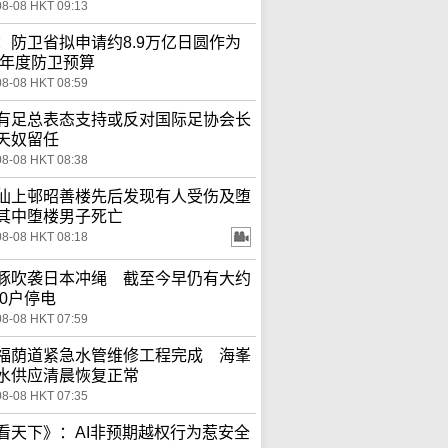
08-08 HKT 09:13
：防卫省拟申请约8.9万亿日圆作为
27年度防卫预算
08-08 HKT 08:59
有足总表态支持或反对国际足协会长
天奴留任
08-08 HKT 08:38
仙上邨昭善楼先后发现有人受伤及堕
其中堕楼男子死亡
08-08 HKT 08:18
豚吹袭日本冲绳 截至今早仍有大约
00户停电
08-08 HKT 07:59
福荫道紧急水管维修工程完成 海峯
水供应清晨恢复正常
08-08 HKT 07:35
看天下》：AI非预期越权行为惹安全