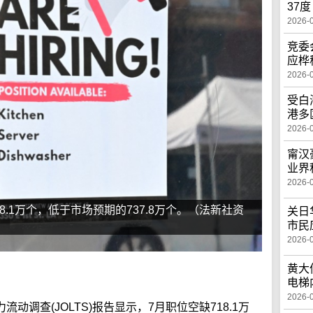
37度
2026-
竞委
应桦
2026-
受白
港多
2026-
甯汉
业界
2026-
18.1万个，低于市场预期的737.8万个。（法新社资
关日
市民
2026-
黄大
电梯
2026-
动调查(JOLTS)报告显示，7月职位空缺718.1万