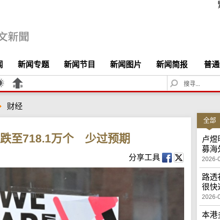
闻
新闻专题
新闻节目
新闻图片
新闻简报
普通
S
e
a
财经
r
c
全部
h
缺跌至718.1万个 少过预期
卢煜
募海
分享工具
2026-
路透
很快
2026-
本港