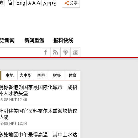
A
繁
简
Eng
A
A
APPS
话新闻
新闻重温
报料快线
本地
大中华
国际
财经
体育
明称香港为国家最国际化城市 成招
外人才桥头堡
08-08 HKT 12:48
社引述美国官员料霍尔木兹海峡协议
达成
08-08 HKT 12:44
多处地区中午录得高温 其中上水达