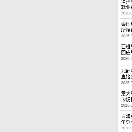
道指
就业
2026-
泰国
所搜
2026-
西班
回应
2026-
北部
直接
2026-
意大
边境
2026-
白海
午登
2026-