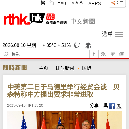
A
繁
简
Eng
A
A
APPS
选单
2026.08.10 星期一
35°C
51%
S
e
a
主页
即时新闻
国际
r
c
h
中美第二日于马德里举行经贸会谈 贝
森特称中方提出要求非常进取
分享工具
2025-09-15 HKT 15:20