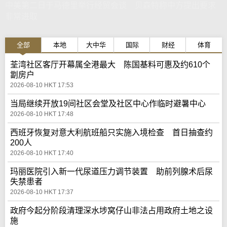
中美第二日于马德里举行经贸会谈 贝森特称中方提出要求
非常进取
全部
本地
大中华
国际
财经
体育
荃湾社区客厅开幕属全港最大 陈国基料可惠及约610个
劏房户
2026-08-10 HKT 17:53
当局继续开放19间社区会堂及社区中心作临时避暑中心
2026-08-10 HKT 17:48
西班牙恢复对意大利航班船只实施入境检查 首日抽查约
200人
2026-08-10 HKT 17:40
玛丽医院引入新一代尿道压力调节装置 助前列腺术后尿
失禁患者
2026-08-10 HKT 17:37
政府今起分阶段清理深水埗窝仔山非法占用政府土地之设
施