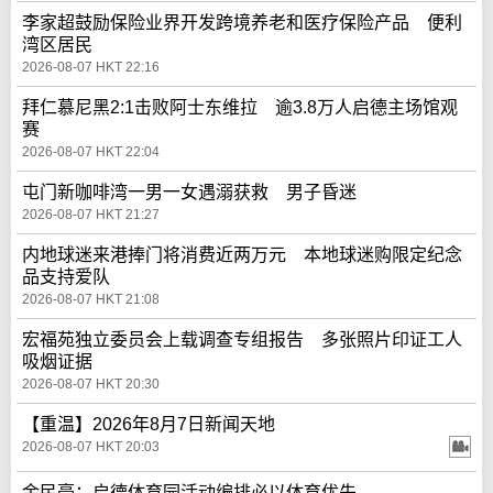
李家超鼓励保险业界开发跨境养老和医疗保险产品 便利
湾区居民
2026-08-07 HKT 22:16
拜仁慕尼黑2:1击败阿士东维拉 逾3.8万人启德主场馆观
赛
2026-08-07 HKT 22:04
屯门新咖啡湾一男一女遇溺获救 男子昏迷
2026-08-07 HKT 21:27
内地球迷来港捧门将消费近两万元 本地球迷购限定纪念
品支持爱队
2026-08-07 HKT 21:08
宏福苑独立委员会上载调查专组报告 多张照片印证工人
吸烟证据
2026-08-07 HKT 20:30
【重温】2026年8月7日新闻天地
2026-08-07 HKT 20:03
金民豪：启德体育园活动编排必以体育优先