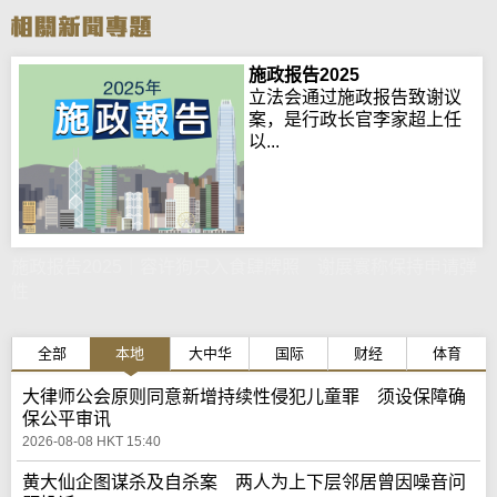
施政报告2025
立法会通过施政报告致谢议
案，是行政长官李家超上任
以...
施政报告2025｜容许狗只入食肆牌照 谢展寰称保持申请弹
性
全部
本地
大中华
国际
财经
体育
大律师公会原则同意新增持续性侵犯儿童罪 须设保障确
保公平审讯
2026-08-08 HKT 15:40
黄大仙企图谋杀及自杀案 两人为上下层邻居曾因噪音问