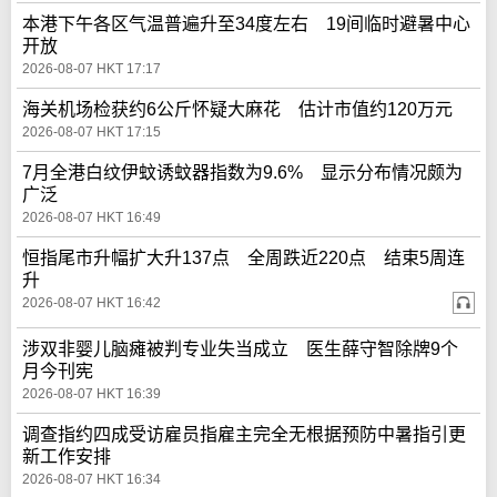
本港下午各区气温普遍升至34度左右 19间临时避暑中心
开放
2026-08-07 HKT 17:17
海关机场检获约6公斤怀疑大麻花 估计市值约120万元
2026-08-07 HKT 17:15
7月全港白纹伊蚊诱蚊器指数为9.6% 显示分布情况颇为
广泛
2026-08-07 HKT 16:49
恒指尾市升幅扩大升137点 全周跌近220点 结束5周连
升
2026-08-07 HKT 16:42
涉双非婴儿脑瘫被判专业失当成立 医生薛守智除牌9个
月今刊宪
2026-08-07 HKT 16:39
调查指约四成受访雇员指雇主完全无根据预防中暑指引更
新工作安排
2026-08-07 HKT 16:34