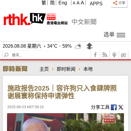
A
繁
简
Eng
A
A
APPS
选单
2026.08.08 星期六
34°C
59%
S
e
a
主页
即时新闻
本地
r
c
h
施政报告2025｜容许狗只入食肆牌照
谢展寰称保持申请弹性
分享工具
2025-09-23 HKT 09:15