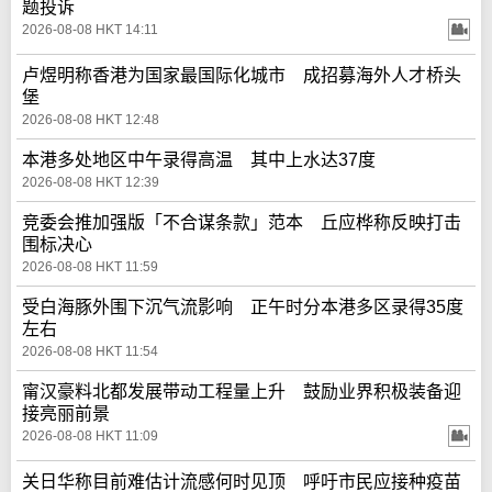
题投诉
2026-08-08 HKT 14:11
卢煜明称香港为国家最国际化城市 成招募海外人才桥头
堡
2026-08-08 HKT 12:48
本港多处地区中午录得高温 其中上水达37度
2026-08-08 HKT 12:39
竞委会推加强版「不合谋条款」范本 丘应桦称反映打击
围标决心
2026-08-08 HKT 11:59
受白海豚外围下沉气流影响 正午时分本港多区录得35度
左右
2026-08-08 HKT 11:54
甯汉豪料北都发展带动工程量上升 鼓励业界积极装备迎
接亮丽前景
2026-08-08 HKT 11:09
关日华称目前难估计流感何时见顶 呼吁市民应接种疫苗