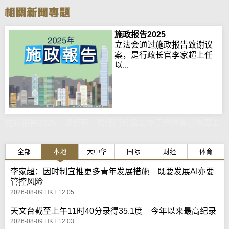
施政报告2025
立法会通过施政报告致谢议
案，是行政长官李家超上任
以...
施政报告2025｜邓炳强：跨部门反黑工专责组统筹打击黑工
全部
本地
大中华
国际
财经
体育
李家超：因时制宜推更多青年发展措施 既要发展AI亦要
管控风险
2026-08-09 HKT 12:05
天文台截至上午11时40分录得35.1度 今年以来最高纪录
2026-08-09 HKT 12:03