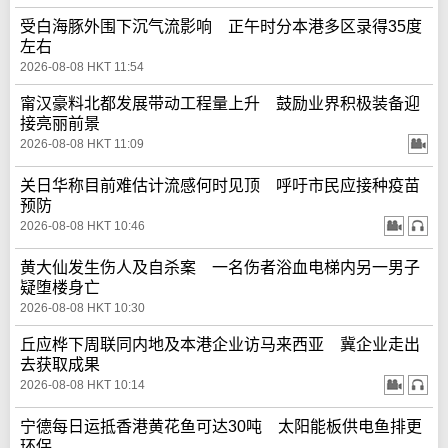
受白海豚外围下沉气流影响 正午时分本港多区录得35度
左右
2026-08-08 HKT 11:54
甯汉豪料北都发展带动工程量上升 鼓励业界积极装备迎
接亮丽前景
2026-08-08 HKT 11:09
关日华称目前难估计流感何时见顶 呼吁市民应接种疫苗
预防
2026-08-08 HKT 10:46
黄大仙发生伤人及自杀案 一名伤者浴血电梯内另一男子
疑堕楼身亡
2026-08-08 HKT 10:30
丘应桦下周联同内地及本港企业访马来西亚 冀企业走出
去获取成果
2026-08-08 HKT 10:14
宁德每日运抵香港黄花鱼可达30吨 太阳能板供电鱼排更
环保