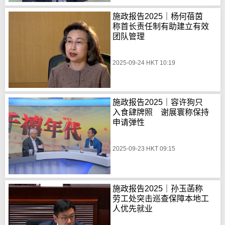
施政报告2025｜杨何蓓茵
称首长责任制有助建立有效
团队管理
2025-09-24 HKT 10:19
施政报告2025｜容许狗只
入食肆牌照 谢展寰称保持
申请弹性
2025-09-23 HKT 09:15
施政报告2025｜孙玉菡称
劳工处突击巡查保障本地工
人优先就业