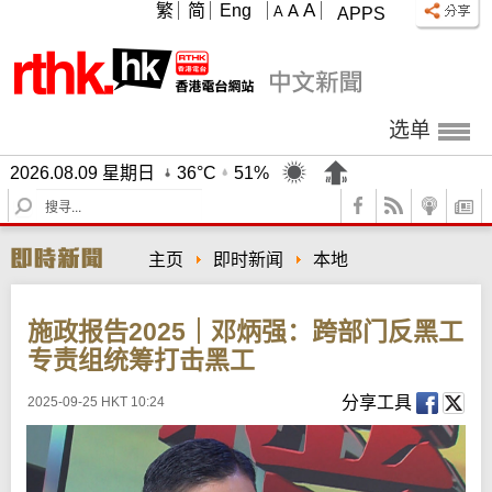
A
繁
简
Eng
A
A
APPS
选单
2026.08.09 星期日
36°C
51%
S
e
a
主页
即时新闻
本地
r
c
h
施政报告2025｜邓炳强：跨部门反黑工
专责组统筹打击黑工
分享工具
2025-09-25 HKT 10:24