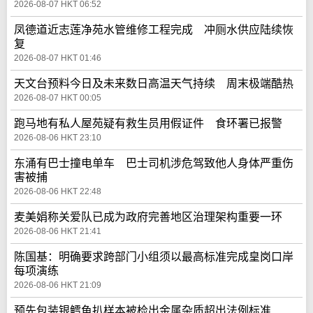
2026-08-07 HKT 06:52
凤德道近志莲净苑水管维修工程完成 冲厕水供应陆续恢
复
2026-08-07 HKT 01:46
天文台预料今日及未来数日高温天气持续 周末极端酷热
2026-08-07 HKT 00:05
跑马地有私人屋苑疑有救生员用假证件 食环署已报警
2026-08-06 HKT 23:10
东涌有巴士撞电单车 巴士司机涉危驾致他人身体严重伤
害被捕
2026-08-06 HKT 22:48
麦美娟称关爱队已成为政府完善地区治理架构重要一环
2026-08-06 HKT 21:41
陈国基：明确要求跨部门小组须以最高标准完成皇岗口岸
每项演练
2026-08-06 HKT 21:09
预先包装银鳕鱼扒样本被检出金属杂质超出法例标准