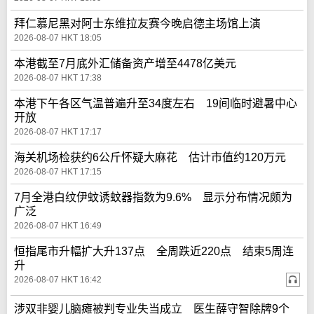
拜仁慕尼黑对阿士东维拉友赛今晚启德主场馆上演
2026-08-07 HKT 18:05
本港截至7月底外汇储备资产增至4478亿美元
2026-08-07 HKT 17:38
本港下午各区气温普遍升至34度左右 19间临时避暑中心
开放
2026-08-07 HKT 17:17
海关机场检获约6公斤怀疑大麻花 估计市值约120万元
2026-08-07 HKT 17:15
7月全港白纹伊蚊诱蚊器指数为9.6% 显示分布情况颇为
广泛
2026-08-07 HKT 16:49
恒指尾市升幅扩大升137点 全周跌近220点 结束5周连
升
2026-08-07 HKT 16:42
涉双非婴儿脑瘫被判专业失当成立 医生薛守智除牌9个