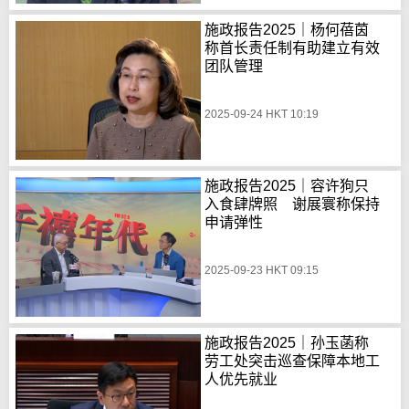
施政报告2025｜杨何蓓茵
称首长责任制有助建立有效
团队管理
2025-09-24 HKT 10:19
施政报告2025｜容许狗只
入食肆牌照 谢展寰称保持
申请弹性
2025-09-23 HKT 09:15
施政报告2025｜孙玉菡称
劳工处突击巡查保障本地工
人优先就业