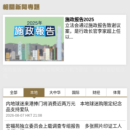
施政报告2025
立法会通过施政报告致谢议
案，是行政长官李家超上任
以...
施政报告2025｜陈美宝视察无人机飞送站 测试点餐取餐过
程
全部
本地
大中华
国际
财经
体育
内地球迷来港捧门将消费近两万元 本地球迷购限定纪念
品支持爱队
2026-08-07 HKT 21:08
宏福苑独立委员会上载调查专组报告 多张照片印证工人