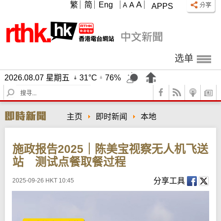
A
繁
简
Eng
A
A
APPS
选单
2026.08.07 星期五
31°C
76%
S
e
a
主页
即时新闻
本地
r
c
h
施政报告2025｜陈美宝视察无人机飞送
站 测试点餐取餐过程
分享工具
2025-09-26 HKT 10:45