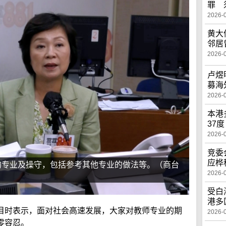
罪 
2026-
黄大
邻居
2026-
卢煜
募海
2026-
本港
37度
2026-
竞委
应桦
的专业及操守，包括参考其他专业的做法等。（商台
2026-
受白
港多
目时表示，面对社会高速发展，大家对教师专业的期
2026-
零容忍。