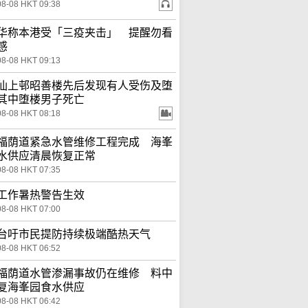
08-08 HKT 09:38
华称本港受「三疫夹击」 提醒勿看
感
08-08 HKT 09:13
仙上邨昭善楼先后发现有人受伤及堕
其中堕楼男子死亡
08-08 HKT 08:18
福荫道紧急水管维修工程完成 海峯
水供应清晨恢复正常
08-08 HKT 07:35
工作暑热警告生效
08-08 HKT 07:00
台吁市民提防持续极端酷热天气
08-08 HKT 06:52
福荫道水管渗漏事故仍在维修 料中
复海峯园食水供应
08-08 HKT 06:42