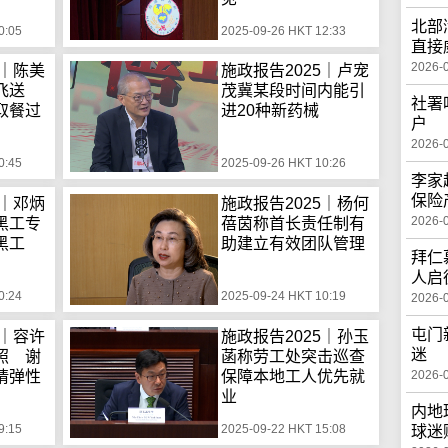
北部
0:05
2025-09-26 HKT 12:33
直接
2026-
5｜陈美
施政报告2025｜卢宠
飞送
茂冀某段时间内能引
社署
取餐过
进20种新药械
户
2026-
0:45
2025-09-26 HKT 10:26
李家
保险
5｜邓炳
施政报告2025｜杨何
2026-
黑工专
蓓茵称首长责任制有
黑工
助建立有效团队管理
拜仁
人启
0:24
2025-09-24 HKT 10:19
2026-
屯门
5｜容许
施政报告2025｜孙玉
迷
照 谢
菡称劳工处突击巡查
请弹性
保障本地工人优先就
2026-
业
内地
9:15
2025-09-22 HKT 15:08
球迷