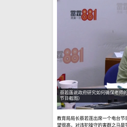
蔡若莲说政府研究如何确保老师
节目截图）
教育局局长蔡若莲出席一个电台节
望很高，对违犯操守的害群之马是