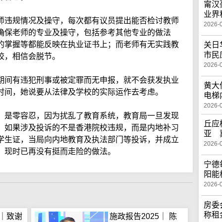
甯汉
业界
师违规情况及操守，每次都有议员提出能否检讨教师
2026-
确保老师的专业及操守，包括参考其他专业的做法
的掌握等都能反映在执业证书上；而老师有无实践教
关日
市民
校，相信会脱节。
2026-
期间有违犯刑事或被定罪而无申报，就不会获发执业
黄大
时间，她说要从法律及学校的实际运作去考虑。
电梯
2026-
」是零容忍，因为扰乱了教育系统，教育局一旦发现
丘应
。如果涉及投诉的不是香港院校违规，而是内地补习
亚 
学生证，当局向内地教育及执法部门等投诉，并成立
2026-
，现时已再没有挺而走险的做法。
宁德
阳能
2026-
房委
称租
5｜致谢
施政报告2025｜ 陈