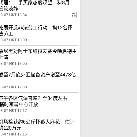
代理：二手买家态度观望 料8月二
投较淡静
08-07 HKT 18:34
处展开反非法劳工行动 拘12名怀
法劳工
08-07 HKT 18:09
慕尼黑对阿士东维拉友赛今晚启德主
上演
08-07 HKT 18:05
截至7月底外汇储备资产增至4478亿
08-07 HKT 17:38
下午各区气温普遍升至34度左右
间临时避暑中心开放
08-07 HKT 17:17
机场检获约6公斤怀疑大麻花 估计
约120万元
08-07 HKT 17:15