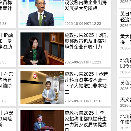
2026-
议员称
茂波称内地企业出海
租置计
发展是大势所趋
关日
轻流
2:28
2025-10-06 HKT 12:23
2026-
｜IP融
施政报告2025｜刘凯
黄大
布 专
旋称政策包及北都对
楼 
半资助
境外企业有吸引力
2026-
北角
8:55
2025-09-29 HKT 12:23
园食
2026-
5｜孙东
施政报告2025｜蔡若
内所有
莲料直资学校不会一
黄色
I辅助
下子大幅增加非本地
2026-
生
天文
0:02
2025-09-28 HKT 10:16
2026-
5｜卢宠
施政报告2025｜ 李
北角
以风险
家超称北都能提升生
午恢
所
产力冀乡议局续提意
2026-
见