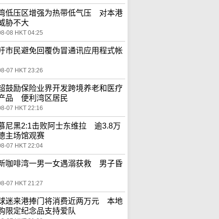
湾低压区增强为热带低气压 对本港
威胁不大
08-08 HKT 04:25
吁市民避免回覆伪冒通讯应用程式帐
08-07 HKT 23:26
超鼓励保险业界开发跨境养老和医疗
产品 便利湾区居民
08-07 HKT 22:16
慕尼黑2:1击败阿士东维拉 逾3.8万
德主场馆观赛
08-07 HKT 22:04
新咖啡湾一男一女遇溺获救 男子昏
08-07 HKT 21:27
球迷来港捧门将消费近两万元 本地
购限定纪念品支持爱队