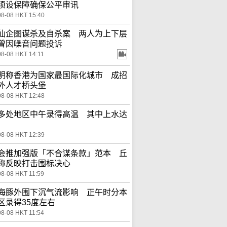
须设保障确保公平审讯
08-08 HKT 15:40
仙企图谋杀及自杀案 两人为上下层
曾因噪音问题投诉
08-08 HKT 14:11
明称香港为国家最国际化城市 成招
外人才桥头堡
08-08 HKT 12:48
多处地区中午录得高温 其中上水达
08-08 HKT 12:39
会推加强版「不合谋条款」范本 丘
称反映打击围标决心
08-08 HKT 11:59
海豚外围下沉气流影响 正午时分本
区录得35度左右
08-08 HKT 11:54