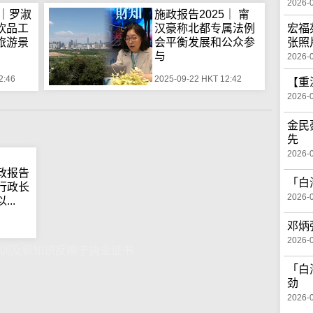
2026-
5｜罗淑
施政报告2025｜ 甯
宏福
饮品工
汉豪称北都专属法例
张照
旅游景
会平衡发展和公众参
与
2026-
2:46
2025-09-22 HKT 12:42
【重
2026-
金民
先
2026-
政报告
「白
行政长
2026-
..
邓炳
2026-
培训及新知识反映于执业证书
「白
劲
2026-