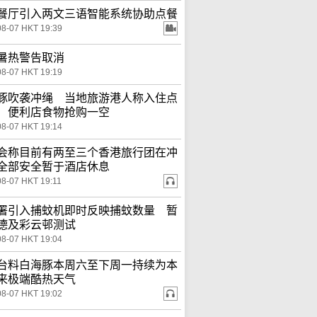
餐厅引入两文三语智能系统协助点餐
08-07 HKT 19:39
暑热警告取消
08-07 HKT 19:19
豚吹袭冲绳 当地旅游港人称入住点
 便利店食物抢购一空
08-07 HKT 19:14
会称目前有两至三个香港旅行团在冲
全部安全暂于酒店休息
08-07 HKT 19:11
署引入捕蚊机即时反映捕蚊数量 暂
德及彩云邨测试
08-07 HKT 19:04
台料白海豚本周六至下周一持续为本
来极端酷热天气
08-07 HKT 19:02