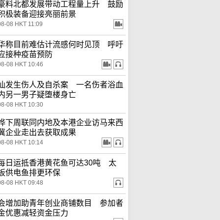
豪料北都发展带动工程量上升 鼓励
积极装备迎接亮丽前景
08-08 HKT 11:09
华称目前难估计流感何时见顶 呼吁
应接种疫苗预防
08-08 HKT 10:46
仙发生伤人及自杀案 一名伤者浴血
内另一男子疑堕楼身亡
08-08 HKT 10:30
桦下周联同内地及本港企业访马来西
冀企业走出去获取成果
08-08 HKT 10:14
每日运抵香港黄花鱼可达30吨 太
板供电鱼排更环保
08-08 HKT 09:48
会增加助青年创业商铺数目 参加者
金优惠减轻资金压力