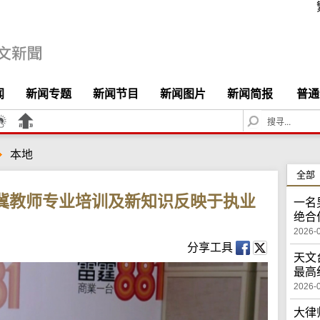
闻
新闻专题
新闻节目
新闻图片
新闻简报
普通
S
e
a
本地
r
c
全部
h
莲冀教师专业培训及新知识反映于执业
一名
绝合
2026-
分享工具
天文
最高
2026-
大律