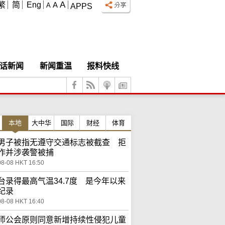
A
繁
简
Eng
A
A
APPS
话新闻
新闻重温
报料快线
本地
大中华
国际
财经
体育
男子被指无遵守交通标志被截查 拒
作并涉袭警被捕
08-08 HKT 16:50
台录得最高气温34.7度 是今年以来
纪录
08-08 HKT 16:40
师公会原则同意新增持续性侵犯儿童