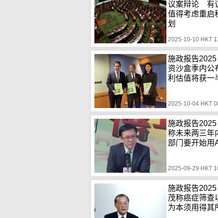
议案辩论 有
值得考虑重启
划
2025-10-10 HKT 1
施政报告2025
资沙盒季内公
利估值将获一
2025-10-04 HKT 0
施政报告202
称未来两三年
部门要开始用A
2025-09-29 HKT 1
施政报告202
茂称癌症筛查
为本须用得其