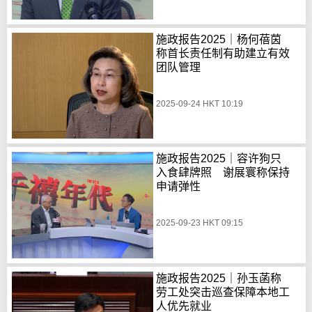
施政报告2025｜杨何蓓茵
称首长责任制有助建立有效
团队管理
2025-09-24 HKT 10:19
施政报告2025｜容许狗只
入食肆牌照 谢展寰称保持
申请弹性
2025-09-23 HKT 09:15
施政报告2025｜孙玉菡称
劳工处突击巡查保障本地工
人优先就业