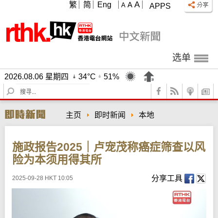
A
繁
简
Eng
A
A
APPS
选单
2026.08.06 星期四
34°C
51%
S
e
a
主页
即时新闻
本地
r
c
h
施政报告2025｜卢宠茂称癌症筛查以风
险为本须用得其所
分享工具
2025-09-28 HKT 10:05