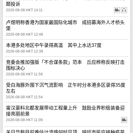
题投诉
2026-08-08 HKT 14:11
卢煜明称香港为国家最国际化城市 成招募海外人才桥头
堡
2026-08-08 HKT 12:48
本港多处地区中午录得高温 其中上水达37度
2026-08-08 HKT 12:39
竞委会推加强版「不合谋条款」范本 丘应桦称反映打击
围标决心
2026-08-08 HKT 11:59
受白海豚外围下沉气流影响 正午时分本港多区录得35度
左右
2026-08-08 HKT 11:54
甯汉豪料北都发展带动工程量上升 鼓励业界积极装备迎
接亮丽前景
2026-08-08 HKT 11:09
关日华称目前难估计流感何时见顶 呼吁市民应接种疫苗