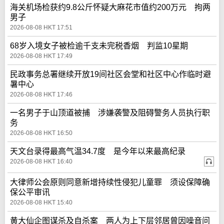
海关机场检获约9.8公斤怀疑大麻花市值约200万元 拘两
男子
2026-08-08 HKT 17:51
68岁入境女子被检逾千支未完税香烟 判监10星期
2026-08-08 HKT 17:49
民政事务总署继续开放19间社区会堂和社区中心作临时避
暑中心
2026-08-08 HKT 17:46
一名男子于山顶道被捕 涉嫌袭警及阻碍警务人员执行职
务
2026-08-08 HKT 16:50
天文台录得最高气温34.7度 是今年以来最高纪录
2026-08-08 HKT 16:40
大律师公会原则同意新增持续性侵犯儿童罪 须设保障确
保公平审讯
2026-08-08 HKT 15:40
黄大仙企图谋杀及自杀案 两人为上下层邻居曾因噪音问