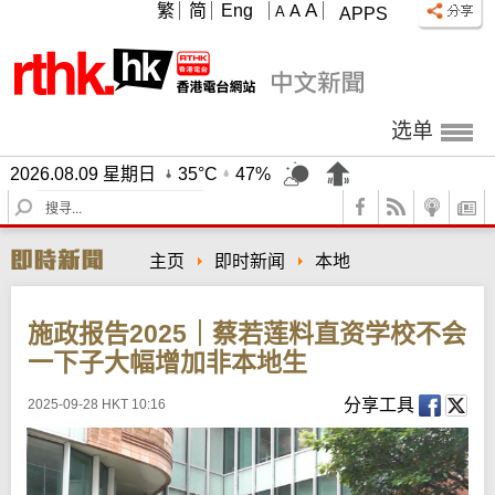
A
繁
简
Eng
A
A
APPS
选单
2026.08.09 星期日
35°C
47%
S
e
a
主页
即时新闻
本地
r
c
h
施政报告2025｜蔡若莲料直资学校不会
一下子大幅增加非本地生
分享工具
2025-09-28 HKT 10:16