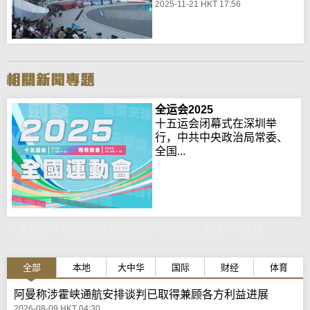
2025-11-21 HKT 17:56
全运会2025
十五运会闭幕式在深圳举
行，中共中央政治局常委、
全国...
十五运会｜帆船项目港队将派8名运动员角逐4个项目
全部
本地
大中华
国际
财经
体育
阿曼称涉霍峡通航安排谈判已取得兼顾各方利益进展
2026-08-09 HKT 04:30