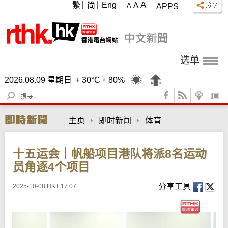
A
繁
简
Eng
A
A
APPS
选单
2026.08.09 星期日
30°C
80%
S
e
a
主页
即时新闻
体育
r
c
h
十五运会｜帆船项目港队将派8名运动
员角逐4个项目
分享工具
2025-10-08 HKT 17:07