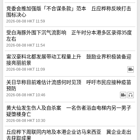
竞委会推加强版「不合谋条款」范本 丘应桦称反映打击
围标决心
2026-08-08 HKT 11:59
受白海豚外围下沉气流影响 正午时分本港多区录得35度
左右
2026-08-08 HKT 11:54
甯汉豪料北都发展带动工程量上升 鼓励业界积极装备迎
接亮丽前景
2026-08-08 HKT 11:09
关日华称目前难估计流感何时见顶 呼吁市民应接种疫苗
预防
2026-08-08 HKT 10:46
黄大仙发生伤人及自杀案 一名伤者浴血电梯内另一男子
疑堕楼身亡
2026-08-08 HKT 10:30
丘应桦下周联同内地及本港企业访马来西亚 冀企业走出
去获取成果