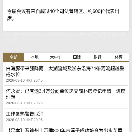
今届会议有来自超过40个司法管辖区、约600位代表出
席。
香港律师会代表团到河内出席会议并会晤胡志明市律师协会
代表团
全部
本地
大中华
国际
财经
体育
白海豚带来强降雨 太湖流域及浙东沿海74条河流超越警
戒水位
2026-08-10 HKT 20:45
何永贤：已有逾3.4万分间单位递交简朴房登记申请 进度
理想
2026-08-10 HKT 20:26
工作暑热警告取消
2026-08-10 HKT 20:06
【足本】看神州｜沉睡800年古莲子成功培育为出水芙蓉