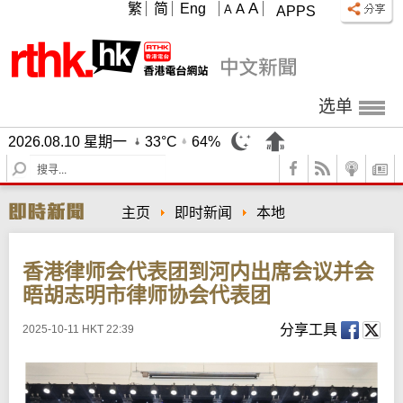
A
繁
简
Eng
A
A
APPS
选单
2026.08.10 星期一
33°C
64%
S
e
a
主页
即时新闻
本地
r
c
h
香港律师会代表团到河内出席会议并会
晤胡志明市律师协会代表团
分享工具
2025-10-11 HKT 22:39