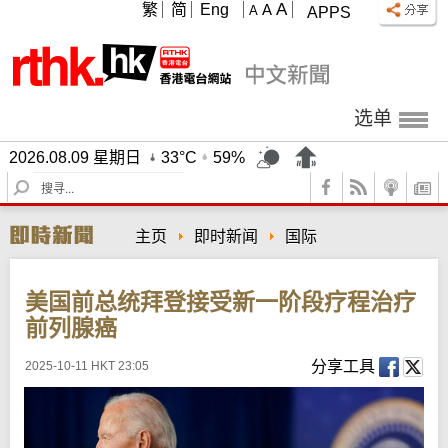
A
繁
简
Eng
A
A
APPS
选单
2026.08.09 星期日
33°C
59%
S
e
a
主页
即时新闻
国际
r
c
h
美国前总统拜登接受新一阶段疗程治疗
前列腺癌
分享工具
2025-10-11 HKT 23:05