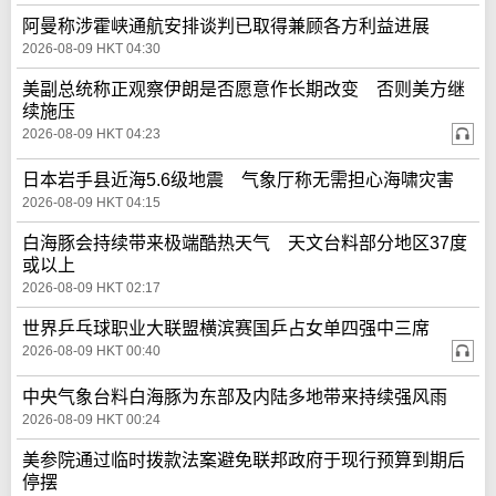
阿曼称涉霍峡通航安排谈判已取得兼顾各方利益进展
2026-08-09 HKT 04:30
美副总统称正观察伊朗是否愿意作长期改变 否则美方继
续施压
2026-08-09 HKT 04:23
日本岩手县近海5.6级地震 气象厅称无需担心海啸灾害
2026-08-09 HKT 04:15
白海豚会持续带来极端酷热天气 天文台料部分地区37度
或以上
2026-08-09 HKT 02:17
世界乒乓球职业大联盟横滨赛国乒占女单四强中三席
2026-08-09 HKT 00:40
中央气象台料白海豚为东部及内陆多地带来持续强风雨
2026-08-09 HKT 00:24
美参院通过临时拨款法案避免联邦政府于现行预算到期后
停摆