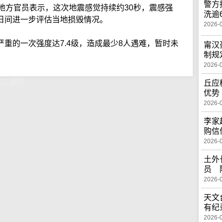
警方
地方官员表示，这次地震感觉持续约30秒，震感强
洗逾
日间进一步评估当地损毁情况。
2026-
重的一次强度达7.4级，造成最少8人遇难，暂时未
甯汉
制规
。
2026-
伤亡报告
丘应
优势
2026-
李家
购信
2026-
土外
员 
2026-
天文
有纪
2026-