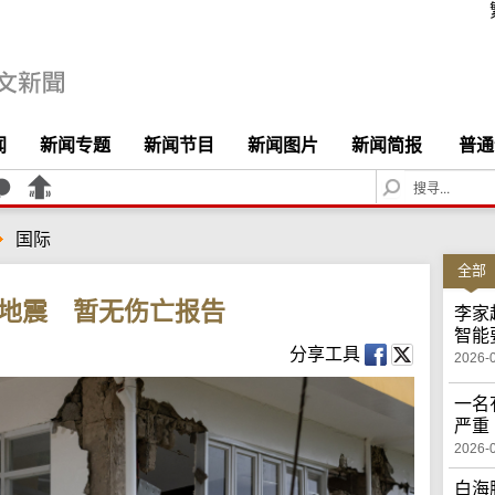
闻
新闻专题
新闻节目
新闻图片
新闻简报
普通
S
e
a
国际
r
c
全部
h
级地震 暂无伤亡报告
李家
智能
分享工具
2026-
一名
严重
2026-
白海