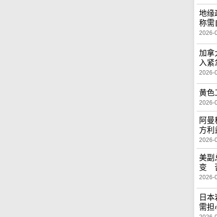
地缘
称需
2026-
加拿
入紧
2026-
黄色
2026-
阿曼
方利
2026-
美副
变 
2026-
日本
需担