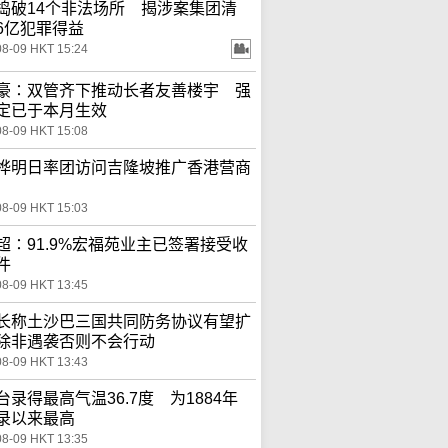
捣破14个非法场所 揭涉案集团清
6亿犯罪得益
08-09 HKT 15:24
豪∶双管齐下推动长者友善楼宇 强
定已于本月生效
08-09 HKT 15:08
桦明日率团访问吉隆坡推广香港营商
08-09 HKT 15:03
超∶91.9%宏福苑业主已签署接受收
件
08-09 HKT 13:45
长称土沙巴三国共同防务协议有望扩
除非遇袭否则不会行动
08-09 HKT 13:43
台录得最高气温36.7度 为1884年
录以来最高
08-09 HKT 13:35