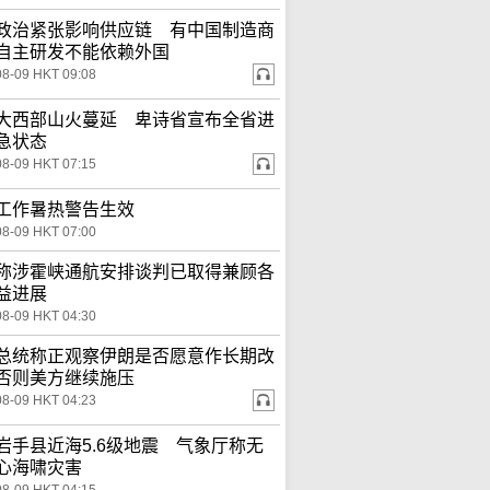
政治紧张影响供应链 有中国制造商
自主研发不能依赖外国
08-09 HKT 09:08
大西部山火蔓延 卑诗省宣布全省进
急状态
08-09 HKT 07:15
工作暑热警告生效
08-09 HKT 07:00
称涉霍峡通航安排谈判已取得兼顾各
益进展
08-09 HKT 04:30
总统称正观察伊朗是否愿意作长期改
否则美方继续施压
08-09 HKT 04:23
岩手县近海5.6级地震 气象厅称无
心海啸灾害