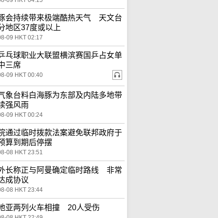
08-09 HKT 04:15
豚会持续带来极端酷热天气 天文台
分地区37度或以上
08-09 HKT 02:17
乒乓球职业大联盟横滨赛国乒占女单
中三席
08-09 HKT 00:40
气象台料白海豚为东部及内陆多地带
续强风雨
08-09 HKT 00:24
院通过临时拨款法案避免联邦政府于
预算到期后停摆
08-08 HKT 23:51
外长称正与阿曼确定临时路线 非常
达成协议
08-08 HKT 23:44
地亚两列火车相撞 20人受伤
08-08 HKT 22:49