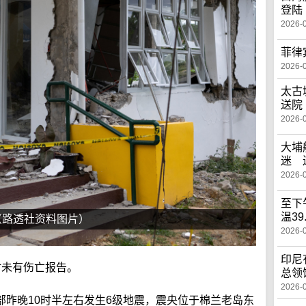
登陆
2026-
菲律
2026-
太古
送院
2026-
大埔
迷 
2026-
至下
温39
（路透社资料图片）
2026-
印尼
时未有伤亡报告。
总领
2026-
部昨晚10时半左右发生6级地震，震央位于棉兰老岛东