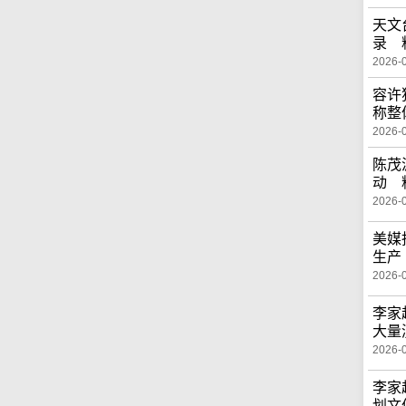
天文
录 
2026-
容许
称整
2026-
陈茂
动 
2026-
美媒
生产
2026-
李家
大量
2026-
李家
划文