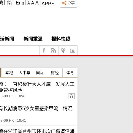
A
繁
简
Eng
A
A
APPS
话新闻
新闻重温
报料快线
本地
大中华
国际
财经
体育
超∶一直积极壮大人才库 发展人工
要管控风险
08-09 HKT 18:41
有长期病患5岁女童感染甲流 情况
08-09 HKT 18:41
豚在浙江省台州玉环市坎门街道沿海