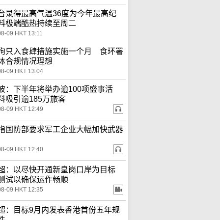
台录得最高气温36度为今年最高纪
料极端酷热持续至周二
08-09 HKT 13:11
狗只入食肆措施实施一个月 食环署
体合规情况理想
08-09 HKT 13:04
波：下半年将举办逾100项盛事活
料吸引逾185万旅客
08-09 HKT 12:49
指国防部要求军工企业大幅加快武器
08-09 HKT 12:40
超：以尽快开通新皇岗口岸为目标
测试以确保运作畅顺
08-09 HKT 12:35
超：目标9月内发表香港首份五年规
件