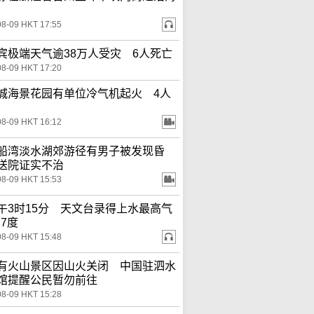
08-09 HKT 17:55
宾极端天气逾38万人受灾 6人死亡
08-09 HKT 17:20
城海景花园有单位冷气机起火 4人
08-09 HKT 16:12
船湾淡水湖郊游径有男子被发现昏
送院证实不治
08-09 HKT 15:53
午3时15分 天文台录得上水最高气
.7度
08-09 HKT 15:48
有火山景区因山火关闭 中国驻泗水
馆提醒公民暂勿前往
08-09 HKT 15:28