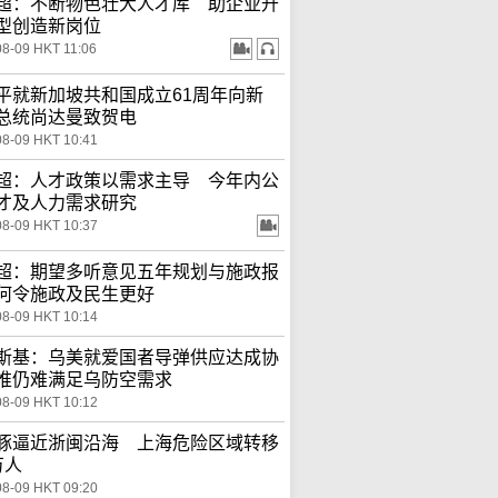
超：不断物色壮大人才库 助企业升
型创造新岗位
08-09 HKT 11:06
平就新加坡共和国成立61周年向新
总统尚达曼致贺电
08-09 HKT 10:41
超：人才政策以需求主导 今年内公
才及人力需求研究
08-09 HKT 10:37
超：期望多听意见五年规划与施政报
何令施政及民生更好
08-09 HKT 10:14
斯基：乌美就爱国者导弹供应达成协
惟仍难满足乌防空需求
08-09 HKT 10:12
豚逼近浙闽沿海 上海危险区域转移
万人
08-09 HKT 09:20