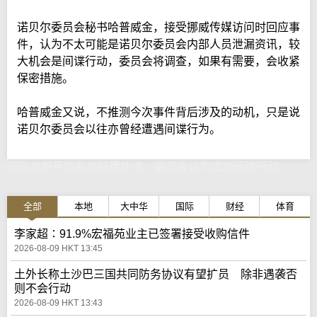
诺贝尔委员会秘书哈普威金，接受挪威传媒访问时回应事
件，认为不太可能是诺贝尔委员会内部人员泄漏资讯，较
大机会是间谍行动，委员会将调查，如果有需要，会收紧
保密措施。
哈普威金又说，不推测今次事件背后涉及的动机，只是说
诺贝尔委员会以往亦曾经遭遇间谍行为。
诺贝尔和平奖名单疑遭外泄 委员会认为或涉间谍行动
全部
本地
大中华
国际
财经
体育
李家超∶91.9%宏福苑业主已签署接受收购信件
2026-08-09 HKT 13:45
土外长称土沙巴三国共同防务协议有望扩员 除非遇袭否
则不会行动
2026-08-09 HKT 13:43