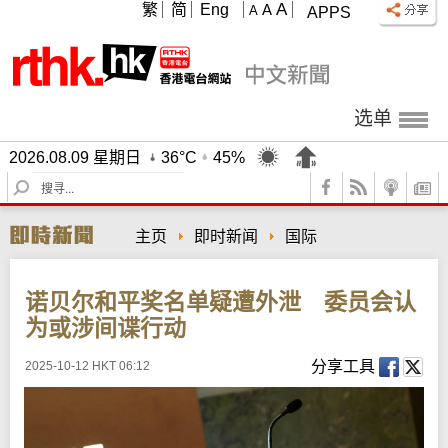
A
繁
简
Eng
A
A
APPS
选单
2026.08.09 星期日
36°C
45%
S
e
a
主页
即时新闻
国际
r
c
h
诺贝尔和平奖名单疑遭外泄 委员会认
为或涉间谍行动
分享工具
2025-10-12 HKT 06:12